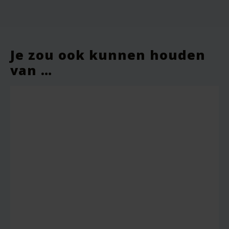
Vereiste velden zijn gemarkeerd met
*
Je waardering
*
Je zou ook kunnen houden
van …
Je beoordeling
*
Naam
*