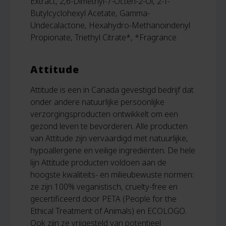
Extract, 2,6-Dimethyl-7-Octen-2-Ol, 2-T-
Butylcyclohexyl Acetate, Gamma-
Undecalactone, Hexahydro-Methanoindenyl
Propionate, Triethyl Citrate*, *Fragrance
Attitude
Attitude is een in Canada gevestigd bedrijf dat
onder andere natuurlijke persoonlijke
verzorgingsproducten ontwikkelt om een
gezond leven te bevorderen. Alle producten
van Attitude zijn vervaardigd met natuurlijke,
hypoallergene en veilige ingrediënten. De hele
lijn Attitude producten voldoen aan de
hoogste kwaliteits- en milieubewuste normen:
ze zijn 100% veganistisch, cruelty-free en
gecertificeerd door PETA (People for the
Ethical Treatment of Animals) en ECOLOGO.
Ook zijn ze vrijgesteld van potentieel