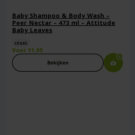
Baby Shampoo & Body Wash –
Peer Nectar – 473 ml – Attitude
E-mail
*
Baby Leaves
vegan
Voor
11.95
Captcha
*
Bekijken
Mijn naam, e-mail en site opslaan in deze
browser voor de volgende keer wanneer ik
een reactie plaats.