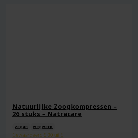
Natuurlijke Zoogkompressen –
26 stuks – Natracare
vegan
wegwerp
Gewaardeerd
5.00
uit 5