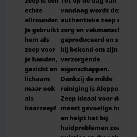
zeep is een
Tot op de dag van
echte
vandaag wordt deze
allrounder.
authentieke zeep met
Je gebruikt
zorg en vakmanschap
hem als
geproduceerd en staat
zeep voor
hij bekend om zijn vele
je handen,
verzorgende
gezicht en
eigenschappen
.
lichaam
Dankzij de milde
maar ook
reiniging is Aleppo
als
Zeep ideaal voor de
haarzeep!
meest gevoelige huid
en helpt het bij
huidproblemen zoals