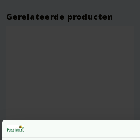
Gerelateerde producten
Lichaamszeep – Fabulous
Verveine Soapbar – 100 gram –