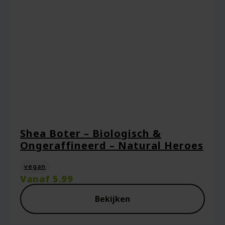
Captcha
*
Mijn naam, e-mail en site opslaan in deze
browser voor de volgende keer wanneer ik
een reactie plaats.
Shea Boter – Biologisch &
Ongeraffineerd – Natural Heroes
vegan
Vanaf
5.99
Bekijken