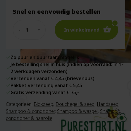
Snel en eenvoudig bestellen
Quantity
In winkelmand
Zo puur en duurzaam mogelijk
Je bestelling snel in huis (indien op voorraad: in 1-
2 werkdagen verzonden)
Verzenden vanaf € 4,45 (brievenbus)
Pakket verzending vanaf € 5,45
Gratis verzending vanaf € 75,-
Categorieën:
Blokzeep
,
Douchegel & zeep
,
Handzeep
,
Shampoo & conditioner
,
Shampoo & wasgel
,
Shampoo,
conditioner & haarolie