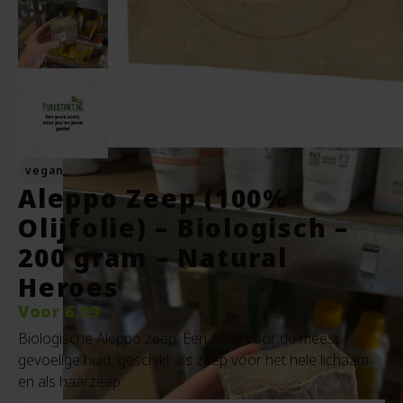
vegan
Aleppo Zeep (100%
Olijfolie) – Biologisch –
200 gram – Natural
Heroes
Voor
6.99
Biologische Aleppo zeep. Een zeep voor de meest
gevoelige huid, geschikt als zeep voor het hele lichaam
en als haarzeep.