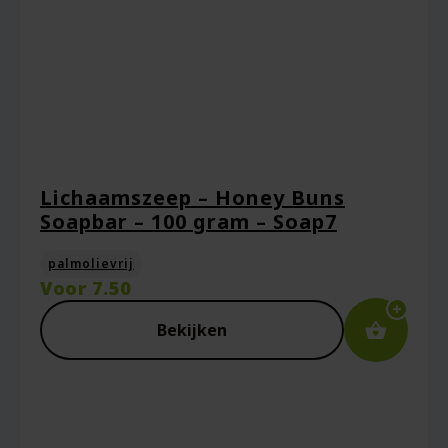
Lichaamszeep – Honey Buns
Soapbar – 100 gram – Soap7
Naam
*
palmolievrij
Voor
7.50
Bekijken
E-mail
*