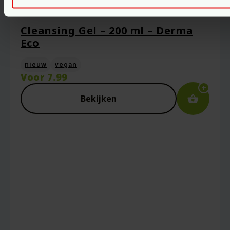
Cleansing Gel – 200 ml – Derma
Eco
nieuw
vegan
Voor
7.99
Bekijken