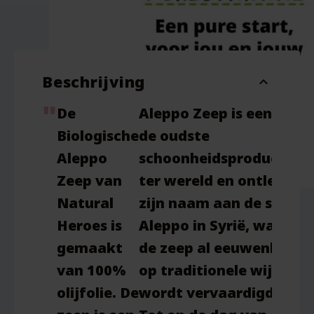
Beschrijving
expand_more
De
Aleppo Zeep is een van
Biologische
de oudste
Aleppo
schoonheidsproducten
Zeep
van
ter wereld en ontleent
Natural
zijn naam aan de stad
Heroes is
Aleppo in Syrië, waar
gemaakt
de zeep al eeuwenlang
van 100%
op traditionele wijze
olijfolie. De
wordt vervaardigd.