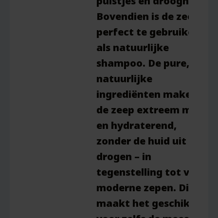
puistjes en droogheid
.
Bovendien is de zeep
perfect te gebruiken
als natuurlijke
shampoo. De pure,
natuurlijke
ingrediënten maken
de zeep
extreem mild
en hydraterend
,
zonder de huid uit te
drogen – in
tegenstelling tot veel
moderne zepen. Dit
maakt het geschikt