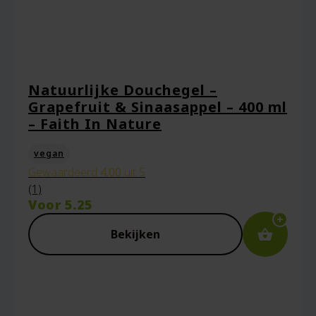
Natuurlijke Douchegel –
Grapefruit & Sinaasappel – 400 ml
– Faith In Nature
vegan
Gewaardeerd
4.00
uit 5
(1)
Voor
5.25
Bekijken