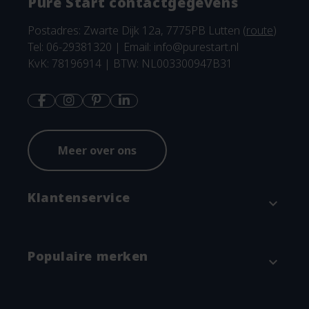
Pure Start contactgegevens
Postadres: Zwarte Dijk 12a, 7775PB Lutten (
route
)
Tel: 06-29381320 | Email:
info@purestart.nl
KvK: 78196914 | BTW: NL003300947B31
Meer over ons
Klantenservice
expand_more
Contact
Populaire merken
expand_more
Betaalmethodes en verzenden
Annuleren & Retourneren
Attitude