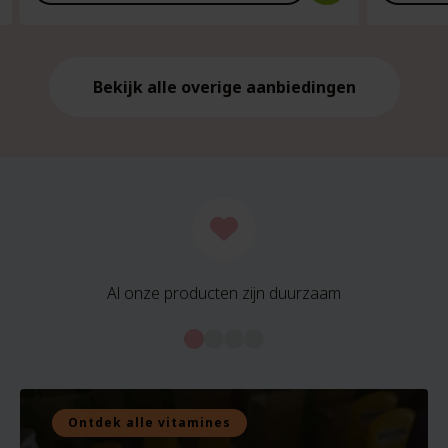
is:
is:
€21.59.
€21.59.
Bekijk alle overige aanbiedingen
Al onze producten zijn duurzaam
Ontdek alle vitamines