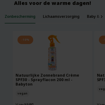
Alles voor de warme dagen!
Zonbescherming
Lichaamsverzorging
Baby & ki
Laxerende Zaden - Biologische Mix -
Organic Baby Starter Set - Pure
Per
Voe
200 gram
Beginnings
ml -
Bee
-10%
-
Oorspronkelijke
Van
18.95
Voor
7.95
Vo
prijs
13.27
Vo
was:
Huidige
Bekijken
Bekijken
€18.95.
prijs
Natuurlijke Zonnebrand Crème
Nat
is:
SPF30 - Sprayflacon 200 ml -
SPF
€13.27.
Babyton
veg
vegan
Oorspronkelijke
Van
22.90
Va