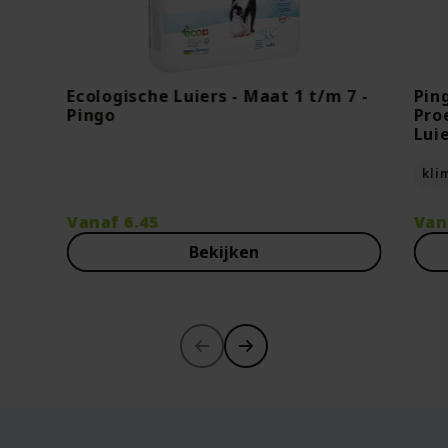
Ecologische Luiers - Maat 1 t/m 7 -
Pin
Pingo
Pro
Lui
kli
Vanaf
6.45
Van
Bekijken
-30%