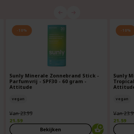
-10%
-10%
Sunly Minerale Zonnebrand Stick -
Sunly M
Parfumvrij - SPF30 - 60 gram -
Tropical
Attitude
Attitud
vegan
vegan
Oorspronkelijke
Van
23.99
Van
23.9
prijs
21.59
21.59
was:
Huidige
Huidige
Bekijken
€23.99.
prijs
prijs