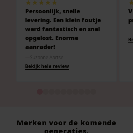
Persoonlijk, snelle
V
levering. Een klein foutje
p
werd fantastisch en snel
opgelost. Enorme
Be
aanrader!
Suzanne Aartse
Bekijk hele review
Merken voor de komende
generaties.