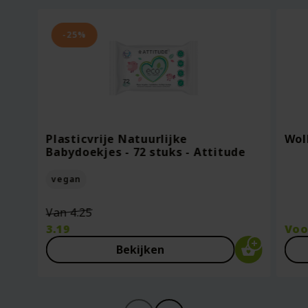
-25%
Plasticvrije Natuurlijke
Wol
Babydoekjes - 72 stuks - Attitude
vegan
Oorspronkelijke
Van
4.25
prijs
3.19
Vo
was:
Huidige
Bekijken
€4.25.
prijs
is:
€3.19.