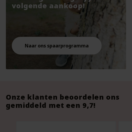
€7.67.
€10.
€9.8
volgende aankoop!
Naar ons spaarprogramma
Onze klanten beoordelen ons
gemiddeld met een 9,7!