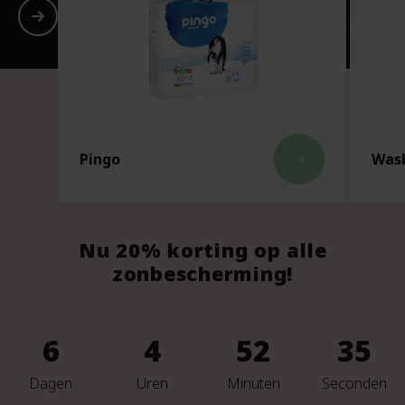
Pingo
Wasb
east
Nu 20% korting op alle
zonbescherming!
6
4
52
33
Dagen
Uren
Minuten
Seconden