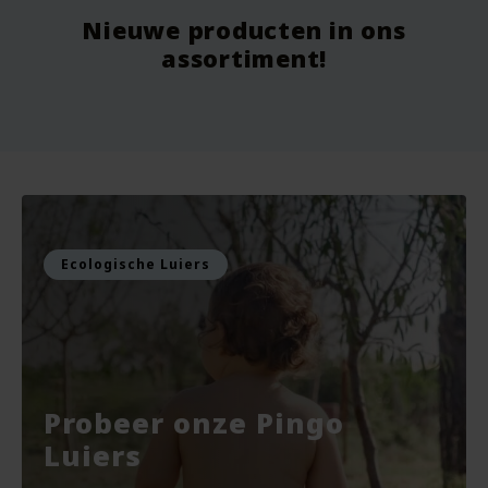
Nieuwe producten in ons
Vanaf
9.75
Vo
assortiment!
Voor
7.99
Vo
Bekijken
Bekijken
Ecologische Luiers
Probeer onze Pingo
Luiers