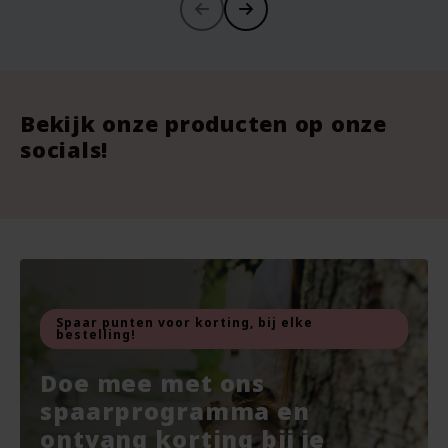
-30%
-
-
Bekijk onze producten op onze
socials!
Borstkolf Bloemstopper - Paars -
Men Activerende Douchegel - 200
Nat
Ven
Haakaa
ml - Weleda
Awa
200
500
EXP
vegan
veg
veg
Spaar punten voor korting, bij elke
bestelling!
Oorspronkelijke
Van
10.95
Va
Va
prijs
Doe mee met ons
7.67
Voor
7.45
10.
9.87
was:
Huidige
Hui
Hui
spaarprogramma en
Bekijken
Bekijken
€10.95.
prijs
prij
prij
ontvang korting bij je
is:
is:
is: