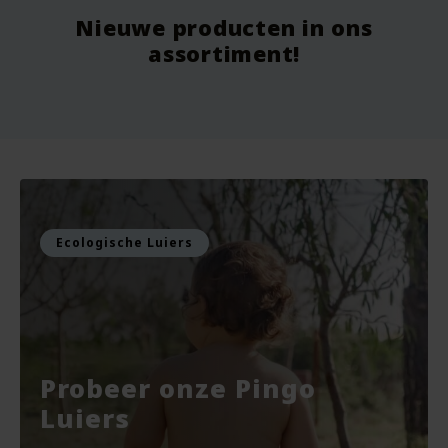
Nieuwe producten in ons
Vanaf
9.75
Vo
assortiment!
Voor
7.99
Vo
Bekijken
Bekijken
Ecologische Luiers
Probeer onze Pingo
Luiers