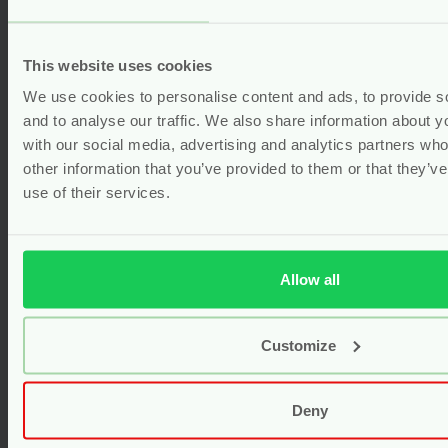
Naam
*
This website uses cookies
We use cookies to personalise content and ads, to provide s
and to analyse our traffic. We also share information about yo
with our social media, advertising and analytics partners wh
other information that you’ve provided to them or that they’v
E-mail
*
use of their services.
Groot Kraamverband – 15 stuks –
Abena
Captcha
*
Allow all
Voor
4.60
Bekijken
Customize
Mijn naam, e-mail en site opslaan in deze
browser voor de volgende keer wanneer ik
Deny
een reactie plaats.