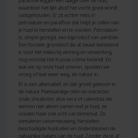
paraffine leggen een laagje over de huid,
waardoor het lijkt alsof het vocht goed wordt
vastgehouden. Er zit echter niets in
petrolatum en paraffine dat helpt je cellen van
je huid te herstellen en te voeden. Petrolatum
is, simpel gezegd, een bijproduct van aardolie.
Een fossiele grondstof die al zwaar belastend
is voor het milieu bij winning en verwerking,
nog voordat het in jouw crème belandt. En
wat we op onze huid smeren, spoelen we
vroeg of laat weer weg, de natuur in.
Er is een alternatief, en dat groeit gewoon in
de natuur. Plantaardige oliën en extracten
zoals sheaboter, aloë vera of calendula die
werken niet alleen samen met je huid, ze
voeden haar ook echt van binnenuit. Ze
stimuleren celvernieuwing, herstellen
beschadigde huidcellen en ondersteunen de
natuurlijke balans van de huid. Zonder deze af