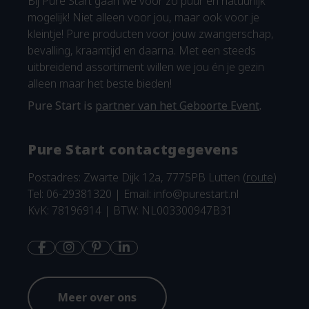
Bij Pure Start gaan we voor zo puur en natuurlijk
mogelijk! Niet alleen voor jou, maar ook voor je
kleintje! Pure producten voor jouw zwangerschap,
bevalling, kraamtijd en daarna. Met een steeds
uitbreidend assortiment willen we jou én je gezin
alleen maar het beste bieden!
Pure Start is
partner van het Geboorte Event
.
Pure Start contactgegevens
Postadres: Zwarte Dijk 12a, 7775PB Lutten (
route
)
Tel: 06-29381320 | Email:
info@purestart.nl
KvK: 78196914 | BTW: NL003300947B31
Meer over ons