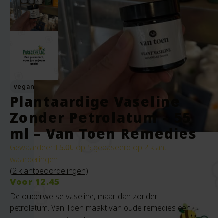
vegan
Plantaardige Vaseline
Zonder Petrolatum – 55
ml – Van Toen Remedies
Gewaardeerd
5.00
op 5 gebaseerd op
2
klant
waarderingen
(
2
klantbeoordelingen)
Voor
12.45
De ouderwetse vaseline, maar dan zonder
petrolatum. Van Toen maakt van oude remedies een