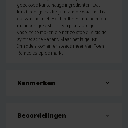
goedkope kunstmatige ingrediënten.
Dat
klinkt heel gemakkelijk, maar de waarheid is:
dat was het niet. Het heeft hen maanden en
maanden gekost om een plantaardige
vaseline te maken die nét zo stabiel is als de
synthetische variant. Maar het is gelukt.
Inmiddels komen er steeds meer Van Toen
Remedies op de markt!
Kenmerken
expand_more
Inhoud
55 ml
Beoordelingen
expand_more
2 beoordelingen voor