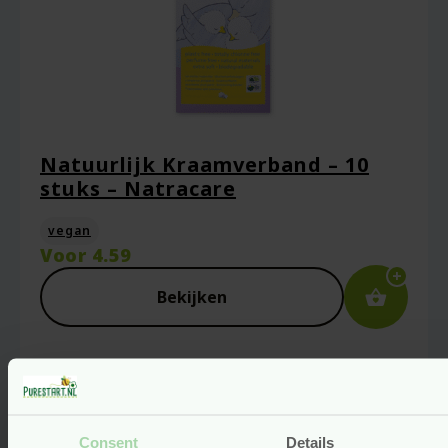
droge handen en gezicht
Een beoordeling toevoegen
Je e-mailadres wordt niet gepubliceerd.
Vereiste velden zijn gemarkeerd met
*
Je waardering
*
Natuurlijk Kraamverband – 10
stuks – Natracare
vegan
Je beoordeling
*
Voor
4.59
Bekijken
Consent
Details