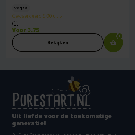
vegan
Gewaardeerd
5.00
uit 5
(1)
Voor
3.75
Bekijken
Uit liefde voor de toekomstige
generatie!