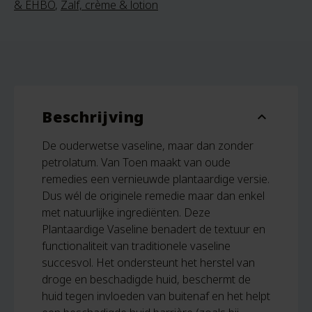
& EHBO
,
Zalf, crème & lotion
Beschrijving
expand_more
De ouderwetse vaseline, maar dan zonder
petrolatum. Van Toen maakt van oude
remedies een vernieuwde plantaardige versie.
Dus wél de originele remedie maar dan enkel
met natuurlijke ingrediënten. Deze
Plantaardige Vaseline benadert de textuur en
functionaliteit van traditionele vaseline
succesvol. Het ondersteunt het herstel van
droge en beschadigde huid, beschermt de
huid tegen invloeden van buitenaf en het helpt