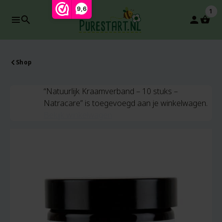
9,6
1
search
person
Shop
“Natuurlijk Kraamverband – 10 stuks –
Natracare” is toegevoegd aan je winkelwagen.
Bekijk winkelwagen