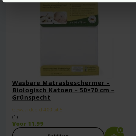
Wasbare Matrasbeschermer –
Biologisch Katoen – 50×70 cm –
Grünspecht
Gewaardeerd
4.00
uit 5
(1)
Voor
11.99