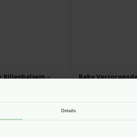
 Billenbalsem –
Baby Verzorgende
eda
– 200 ml – Weleda
vegan
Details
af
5.49
Voor
13.95
Bekijken
Bekijken