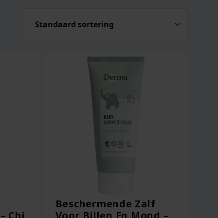
Beschermende Zalf
 – Chi
Voor Billen En Mond –