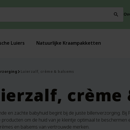
Ov
search
sche Luiers
Natuurlijke Kraampakketten
erzorging
Luierzalf, crème & balsems
ierzalf, crème
e en zachte babyhuid begint bij de juiste billenverzorging. Bij
ke producten om de huid van je kleintje optimaal te bescherme
, crèmes en balsems van vertrouwde merken.