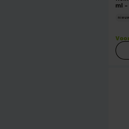
ml –
nieu
Voo