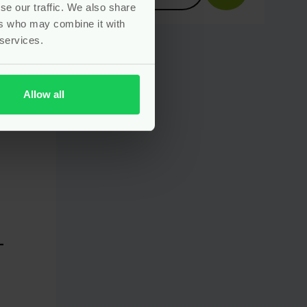
se our traffic. We also share
ers who may combine it with
 services.
Allow all
–