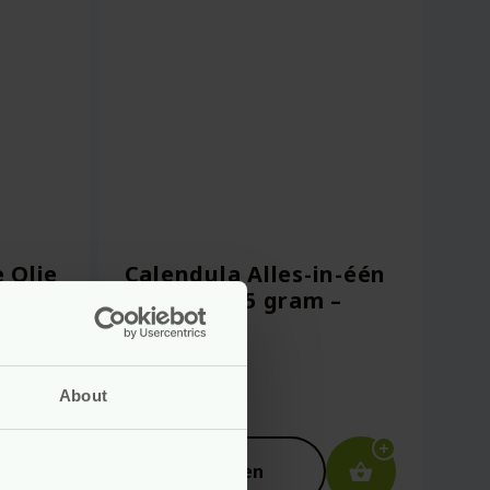
 Olie
Calendula Alles-in-één
balsem – 25 gram –
Weleda
vegan
About
Voor
8.99
Bekijken