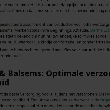
lag te voorkomen. Het is daarom belangrijk om milde en natu
zalf, crèmes en balsems vormen een beschermende laag op
 geselecteerd assortiment aan producten voor billenverzorgi
alsems. Merken zoals Pure Beginnings, Attitude,
Derma Eco
oes staan bekend om hun huidvriendelijke formules zonder 
e huid, waardoor je kindje comfortabel en zonder irritatie
d van je baby zacht en gezond aan. Kies voor natuurlijke bil
ezonde huid!
 & Balsems: Optimale verzo
uid
t de beste verzorging, vooral tijdens het verschonen. Met de
ties en roodheid. Een uitstekende keuze hiervoor is de
Organ
ducten die speciaal zijn ontwikkeld voor de gevoelige baby