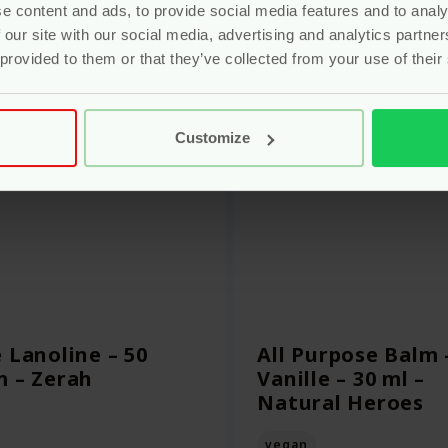
e content and ads, to provide social media features and to analy
 our site with our social media, advertising and analytics partn
 provided to them or that they’ve collected from your use of their
Customize
 Lanoline – 50
All Purpose Balm 
 – Zerah
Vanille – 30 ml –
Natural Heroes
vegan