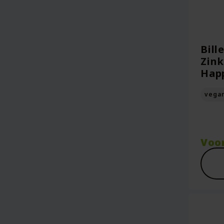
Bill
Zink
Hap
vega
Voo