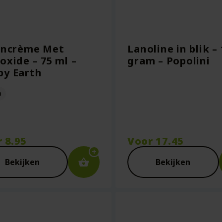
encrème Met
Lanoline in blik –
oxide – 75 ml –
gram – Popolini
py Earth
n
r
8.95
Voor
17.45
Bekijken
Bekijken