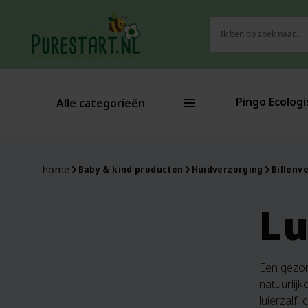
Zoeken
naar:
Pingo Ecologi
Alle categorieën
home
Baby & kind producten
Huidverzorging
Billenv
Lu
Een gezond
natuurlij
luierzalf