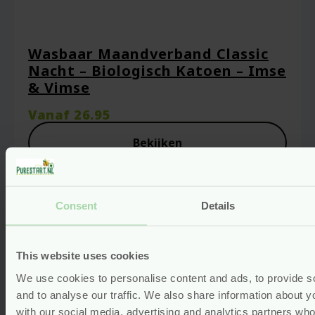
Vereiste velden zijn gemarkeerd met
*
Je waardering
*
Wasbaar Maandverband Classic
Nacht – Biologisch Katoen – Imse
& Vimse
Je beoordeling
*
Vanaf
26.95
Bekijken
Consent
Details
This website uses cookies
We use cookies to personalise content and ads, to provide s
and to analyse our traffic. We also share information about yo
Naam
*
with our social media, advertising and analytics partners wh