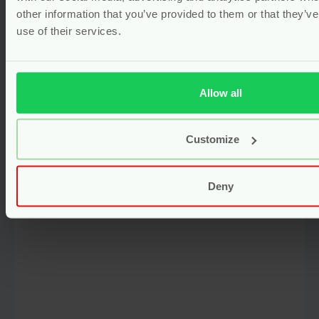
other information that you’ve provided to them or that they’v
use of their services.
E-mail
*
Allow all
Biobased Matrasbescherming –
1,5 x 1,5 meter
Captcha
*
Customize
Voor
3.99
Bekijken
Deny
Mijn naam, e-mail en site opslaan in deze
browser voor de volgende keer wanneer ik
een reactie plaats.