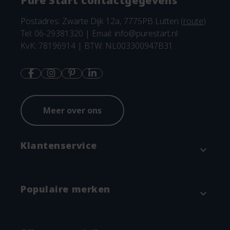
Pure Start contactgegevens
Postadres: Zwarte Dijk 12a, 7775PB Lutten (
route
)
Tel: 06-29381320 | Email:
info@purestart.nl
KvK: 78196914 | BTW: NL003300947B31
Meer over ons
Klantenservice
expand_more
Contact
Populaire merken
expand_more
Betaalmethodes en verzenden
Annuleren & Retourneren
Attitude