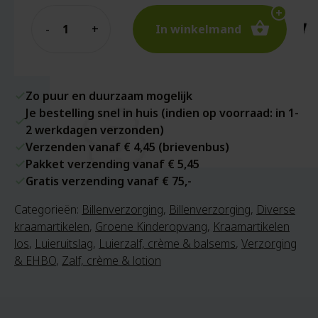
Quantity
In winkelmand
Zo puur en duurzaam mogelijk
Je bestelling snel in huis (indien op voorraad: in 1-
2 werkdagen verzonden)
Verzenden vanaf € 4,45 (brievenbus)
Pakket verzending vanaf € 5,45
Gratis verzending vanaf € 75,-
Categorieën:
Billenverzorging
,
Billenverzorging
,
Diverse
kraamartikelen
,
Groene Kinderopvang
,
Kraamartikelen
los
,
Luieruitslag
,
Luierzalf, crème & balsems
,
Verzorging
& EHBO
,
Zalf, crème & lotion