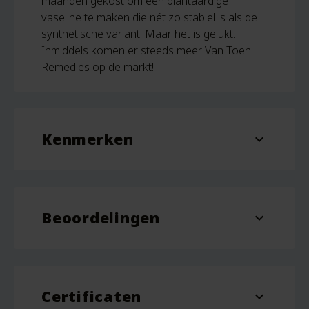
maanden gekost om een plantaardige
vaseline te maken die nét zo stabiel is als de
synthetische variant. Maar het is gelukt.
Inmiddels komen er steeds meer Van Toen
Remedies op de markt!
Kenmerken
expand_more
Inhoud
55 ml
Beoordelingen
expand_more
2 beoordelingen voor
Plantaardige Vaseline
Zonder Petrolatum – 55 ml –
Van Toen Remedies
Certificaten
expand_more