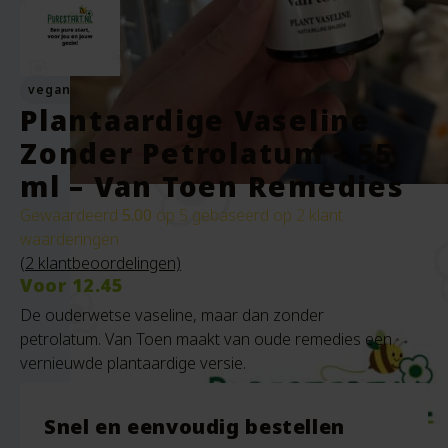
vegan
Plantaardige Vaseline
Zonder Petrolatum – 55
ml – Van Toen Remedies
Gewaardeerd
5.00
op 5 gebaseerd op
2
klant
waarderingen
(
2
klantbeoordelingen)
Voor
12.45
De ouderwetse vaseline, maar dan zonder
petrolatum. Van Toen maakt van oude remedies een
vernieuwde plantaardige versie.
Snel en eenvoudig bestellen