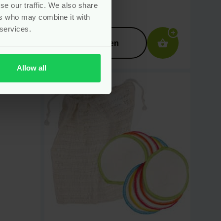
se our traffic. We also share
ers who may combine it with
Voor
6.95
 services.
Bekijken
Allow all