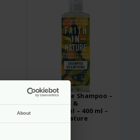
poo –
Natuurlijke Shampoo –
0 ml –
Grapefruit &
Sinaasappel – 400 ml –
About
Faith In Nature
vegan