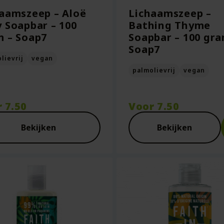
aamszeep – Aloë
Lichaamszeep –
 Soapbar – 100
Bathing Thyme
 – Soap7
Soapbar – 100 gra
Soap7
lievrij
vegan
palmolievrij
vegan
r
7.50
Voor
7.50
Bekijken
Bekijken