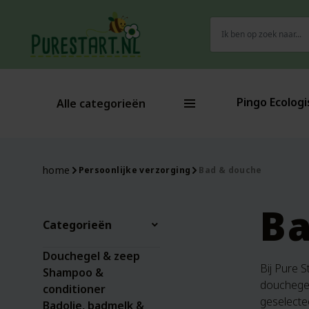
Zoeken
naar:
Pingo Ecologi
Alle categorieën
home
Persoonlijke verzorging
Bad & douche
Ba
Categorieën
Douchegel & zeep
Bij Pure S
Shampoo &
douchegel
conditioner
geselecte
Badolie, badmelk &