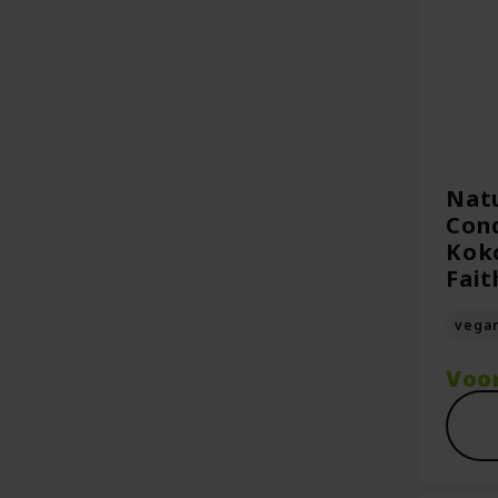
Natu
Cond
Koko
Fait
vega
Voo