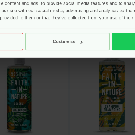
e content and ads, to provide social media features and to analy
rdeerd
4.00
uit 5
(1)
 our site with our social media, advertising and analytics partn
r
5.25
Voor
6.95
 provided to them or that they’ve collected from your use of their
Bekijken
Bekijken
Customize