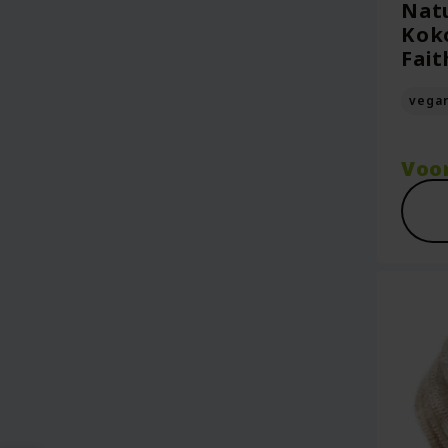
Natu
Koko
Fait
vega
Voo