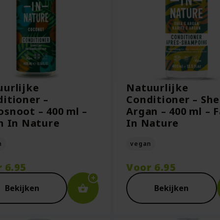
urlijke
Natuurlijke
itioner –
Conditioner – She
snoot – 400 ml –
Argan – 400 ml – F
h In Nature
In Nature
n
vegan
r
6.95
Voor
6.95
Bekijken
Bekijken