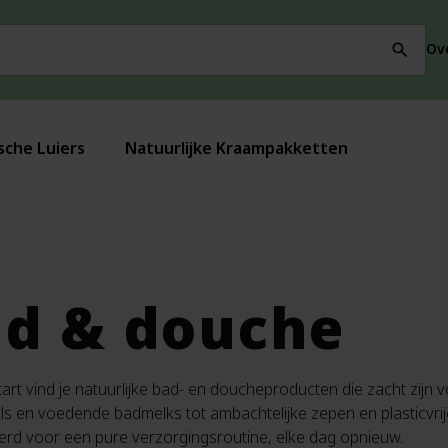
Ov
search
sche Luiers
Natuurlijke Kraampakketten
d & douche
tart vind je natuurlijke bad- en doucheproducten die zacht zijn vo
s en voedende badmelks tot ambachtelijke zepen en plasticvrije
erd voor een pure verzorgingsroutine, elke dag opnieuw.