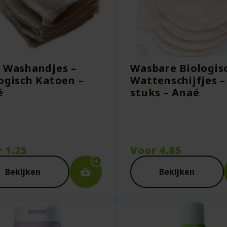
 Washandjes –
Wasbare Biologis
ogisch Katoen –
Wattenschijfjes –
é
stuks – Anaé
r
1.25
Voor
4.85
Bekijken
Bekijken