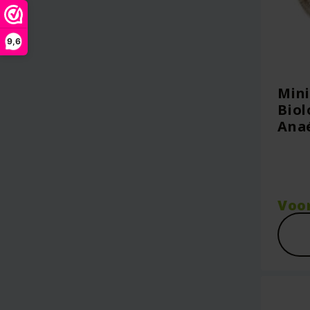
9,6
Mini
Biol
Ana
Voo