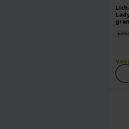
Lich
Lady
gram
palmo
Voo