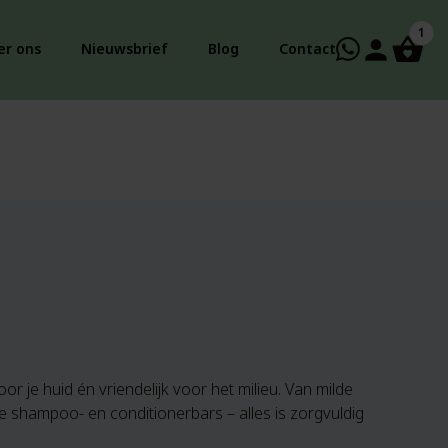
1
person
er ons
Nieuwsbrief
Blog
Contact
or je huid én vriendelijk voor het milieu. Van milde
 shampoo- en conditionerbars – alles is zorgvuldig