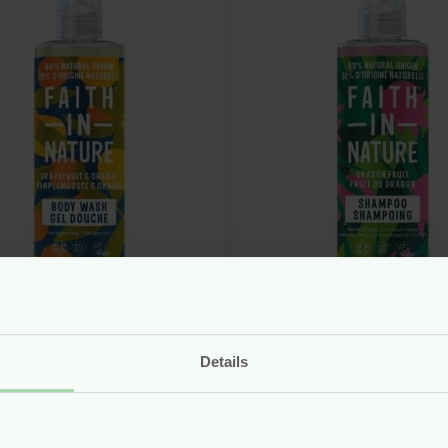
urlijke Douchegel
Natuurlijke Sham
apefruit &
Dragon Fruit – 40
asappel – 400 ml –
Faith In Nature
Details
h In Nature
vegan
n