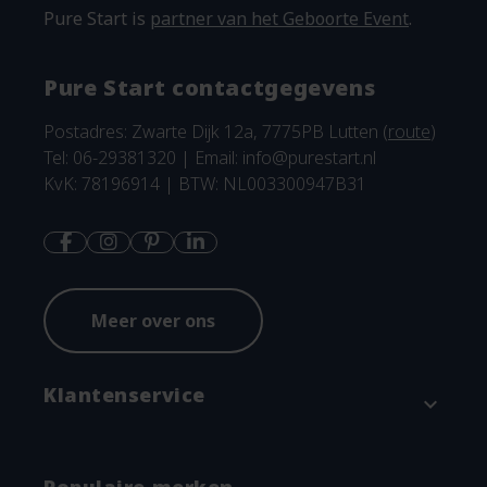
Pure Start is
partner van het Geboorte Event
.
Pure Start contactgegevens
Postadres: Zwarte Dijk 12a, 7775PB Lutten (
route
)
Tel: 06-29381320 | Email:
info@purestart.nl
KvK: 78196914 | BTW: NL003300947B31
Meer over ons
Klantenservice
expand_more
Contact