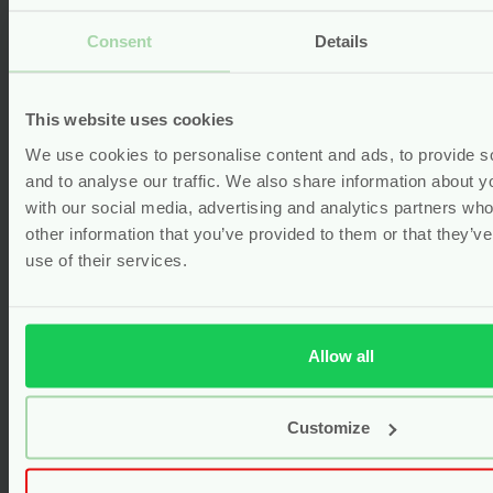
Consent
Details
This website uses cookies
We use cookies to personalise content and ads, to provide s
Natuurlijk Kraamverband – 10
and to analyse our traffic. We also share information about yo
stuks – Natracare
with our social media, advertising and analytics partners wh
other information that you’ve provided to them or that they’v
vegan
use of their services.
Voor
4.59
Bekijken
Allow all
Customize