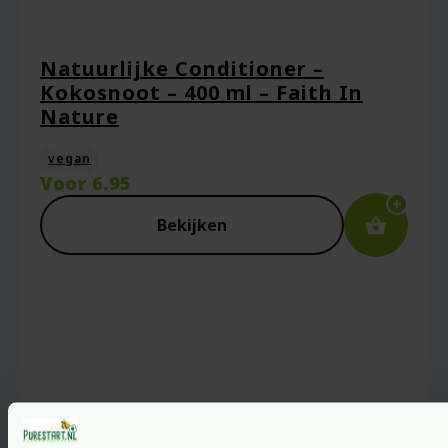
Natuurlijke Conditioner –
Kokosnoot – 400 ml – Faith In
Nature
vegan
Voor
6.95
Bekijken