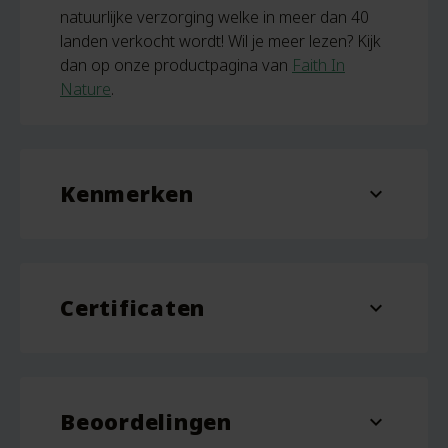
natuurlijke verzorging welke in meer dan 40
landen verkocht wordt! Wil je meer lezen? Kijk
dan op onze productpagina van
Faith In
Nature
.
Kenmerken
expand_more
Inhoud
400 ml
Certificaten
expand_more
Vegan
Cruelty Free
Beoordelingen
expand_more