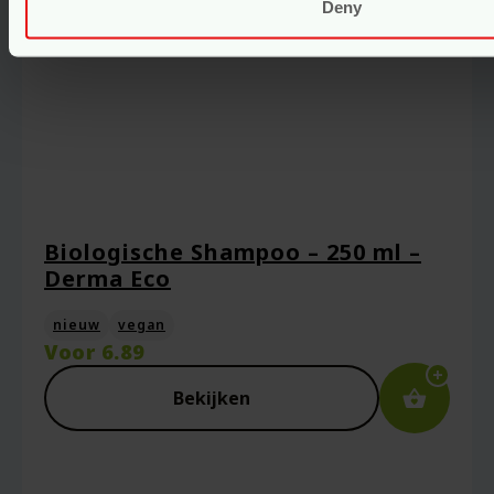
Deny
Biologische Shampoo – 250 ml –
Derma Eco
nieuw
vegan
Voor
6.89
Bekijken