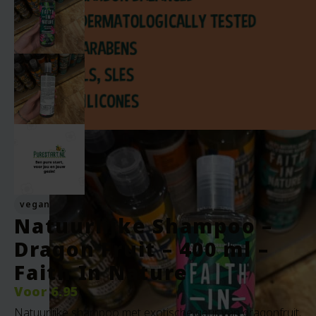
vegan
Natuurlijke Shampoo –
Dragon Fruit – 400 ml –
Faith In Nature
Voor
6.95
Natuurlijke shampoo met exotische geur van dragonfruit.