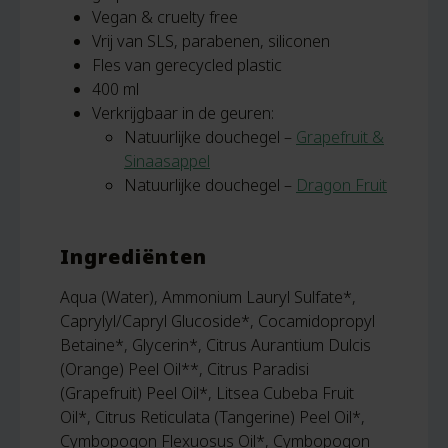
Vegan & cruelty free
Vrij van SLS, parabenen, siliconen
Fles van gerecycled plastic
400 ml
Verkrijgbaar in de geuren:
Natuurlijke douchegel –
Grapefruit &
Sinaasappel
Natuurlijke douchegel –
Dragon Fruit
Ingrediënten
Aqua (Water), Ammonium Lauryl Sulfate*,
Caprylyl/Capryl Glucoside*, Cocamidopropyl
Betaine*, Glycerin*, Citrus Aurantium Dulcis
(Orange) Peel Oil**, Citrus Paradisi
(Grapefruit) Peel Oil*, Litsea Cubeba Fruit
Oil*, Citrus Reticulata (Tangerine) Peel Oil*,
Cymbopogon Flexuosus Oil*, Cymbopogon