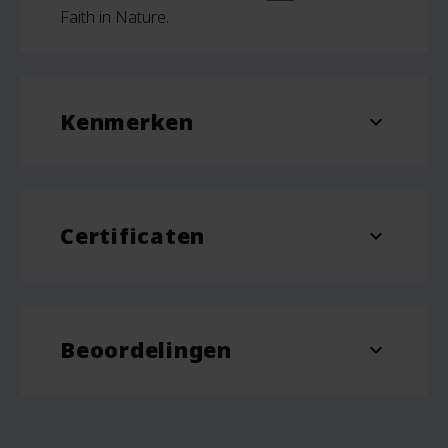
Faith in Nature.
Kenmerken
expand_more
Inhoud
400 ml
Certificaten
expand_more
Vegan
Cruelty Free
Beoordelingen
expand_more