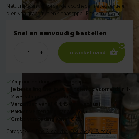
Natuurlijke en verzorgende douchegel met essentiële
oliën van grapefruit en sinaasappel. Fles van 400 ml.
Snel en eenvoudig bestellen
Quantity
In winkelmand
Zo puur en duurzaam mogelijk
Je bestelling snel in huis (indien op voorraad: in 1-
2 werkdagen verzonden)
Verzenden vanaf € 4,45 (brievenbus)
Pakket verzending vanaf € 5,45
Gratis verzending vanaf € 75,-
Categorieën:
Bad & douche
,
Douchegel & zeep