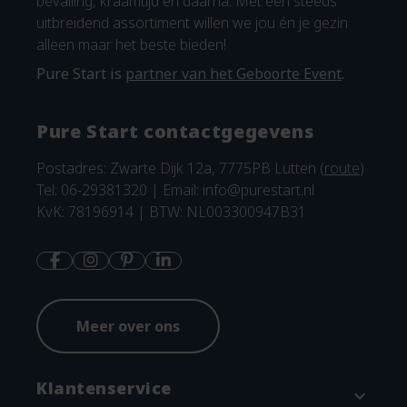
bevalling, kraamtijd en daarna. Met een steeds
uitbreidend assortiment willen we jou én je gezin
alleen maar het beste bieden!
Pure Start is
partner van het Geboorte Event
.
Pure Start contactgegevens
Postadres: Zwarte Dijk 12a, 7775PB Lutten (
route
)
Tel: 06-29381320 | Email:
info@purestart.nl
KvK: 78196914 | BTW: NL003300947B31
Meer over ons
Klantenservice
expand_more