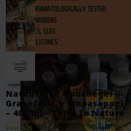
vegan
Natuurlijke Douchegel –
Grapefruit & Sinaasappel
– 400 ml – Faith In Nature
Gewaardeerd
4.00
op 5 gebaseerd op
1
klant waardering
Voor
5.25