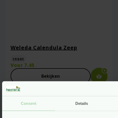
Weleda Calendula Zeep
vegan
Voor
7.45
Bekijken
Consent
Details