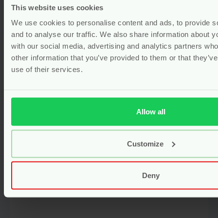
This website uses cookies
We use cookies to personalise content and ads, to provide s
and to analyse our traffic. We also share information about yo
with our social media, advertising and analytics partners wh
other information that you’ve provided to them or that they’v
use of their services.
Mama Care Douchegel – 200 ml –
Allow all
Happy Earth
nieuw
vegan
Customize
Voor
9.95
Bekijken
Deny