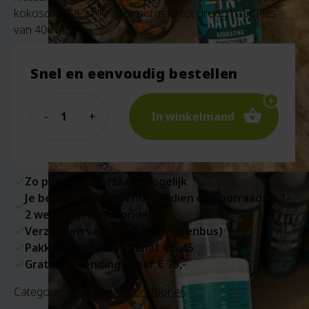
kokosolie. Geschikt voor normaal tot droog haar. Fles
van 400 ml.
Snel en eenvoudig bestellen
Quantity
In winkelmand
Zo puur en duurzaam mogelijk
Je bestelling snel in huis (indien op voorraad: in 1-
2 werkdagen verzonden)
Verzenden vanaf € 4,45 (brievenbus)
Pakket verzending vanaf € 5,45
Gratis verzending vanaf € 75,-
Categorie:
Shampoo & conditioner