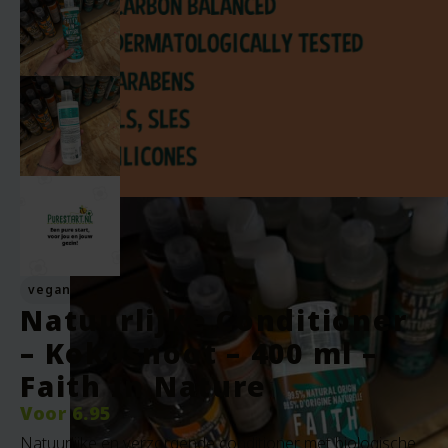
vegan
Natuurlijke Conditioner
– Kokosnoot – 400 ml –
Faith In Nature
Voor
6.95
Natuurlijke en verzorgende conditioner met biologische