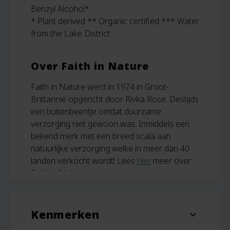
Benzyl Alcohol*.
* Plant derived ** Organic certified *** Water
from the Lake District
Over Faith in Nature
Faith in Nature werd in 1974 in Groot-
Brittannië opgericht door Rivka Rose. Destijds
een buitenbeentje omdat duurzame
verzorging niet gewoon was. Inmiddels een
bekend merk met een breed scala aan
natuurlijke verzorging welke in meer dan 40
landen verkocht wordt! Lees
hier
meer over
Faith in Nature.
Kenmerken
expand_more