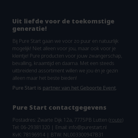
Uit liefde voor de toekomstige
generatie!
Bij Pure Start gaan we voor zo puur en natuurlijk
mogelijk! Niet alleen voor jou, maar ook voor je
kleintje! Pure producten voor jouw zwangerschap,
bevalling, kraamtijd en daarna. Met een steeds
uitbreidend assortiment willen we jou én je gezin
alleen maar het beste bieden!
Pure Start is
partner van het Geboorte Event
.
Pure Start contactgegevens
Postadres: Zwarte Dijk 12a, 7775PB Lutten (
route
)
Tel: 06-29381320 | Email:
info@purestart.nl
KvK: 78196914 | BTW: NL003300947B31