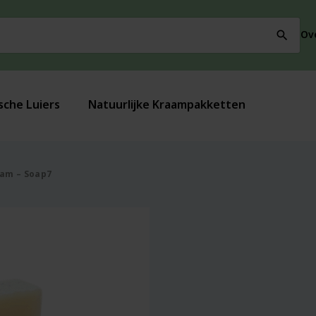
Ov
search
sche Luiers
Natuurlijke Kraampakketten
ram – Soap7