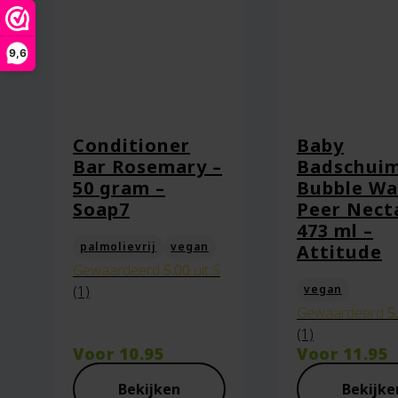
Naam
*
9,6
E-mail
*
Conditioner
Baby
Bar Rosemary –
Badschui
50 gram –
Bubble Wa
Soap7
Peer Nect
Captcha
*
473 ml –
palmolievrij
vegan
Attitude
Gewaardeerd
5.00
uit 5
(1)
vegan
Mijn naam, e-mail en site opsl
Gewaardeerd
5
(1)
Voor
10.95
Voor
11.95
Bekijken
Bekijke