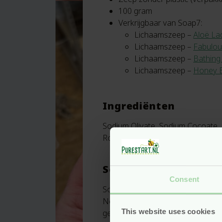
100 gram
Verkrijgbaar van Soap7:
Lichaamszeep –
Aloë La
Lichaamszeep –
Fabulou
Lichaamszeep –
Bathing
Lichaamszeep –
Honey 
Ingrediënten
Sodium Olivate, Sodium Cocoate, 
Rosmarinus Officinalis Oil, Citrus 
Soap7
Consent
Soap7 is een kleine, ambachtelijk
Nederlandse Margot haar zepen op
This website uses cookies
gebruikt werden voor de zepen. Te