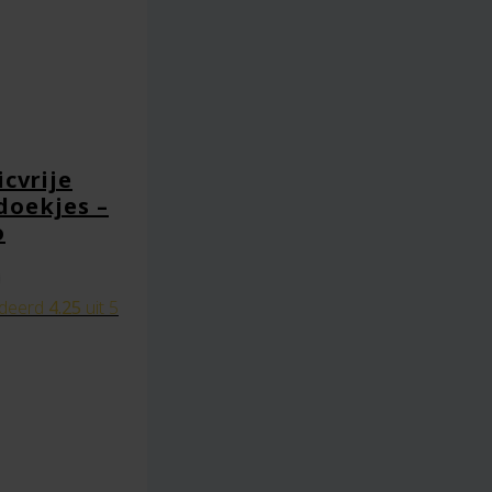
icvrije
doekjes –
o
deerd
4.25
uit 5
ie plaats.