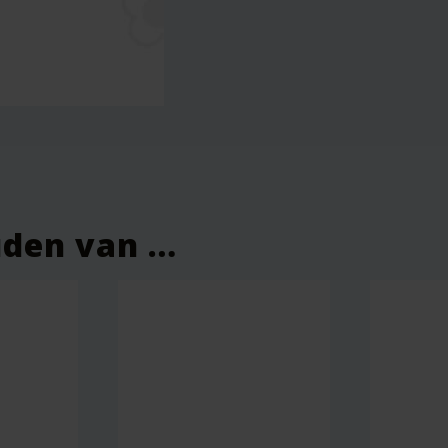
 – Aloë Lady Soapbar – 100 gram – Soap7” te beoordelen
eerd.
Vereiste velden zijn gemarkeerd met
*
uden van …