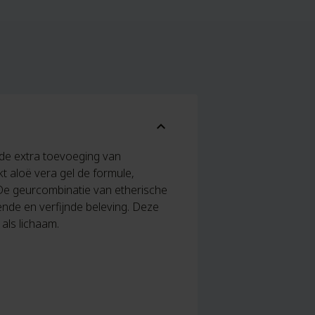
expand_more
 de extra toevoeging van
t aloë vera gel de formule,
De geurcombinatie van etherische
sende en verfijnde beleving. Deze
als lichaam.