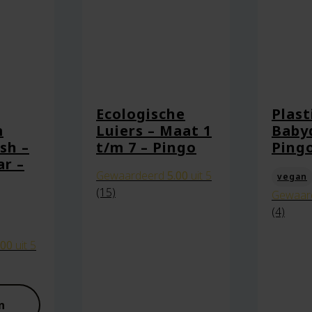
Ecologische
Plast
m
Luiers – Maat 1
Baby
sh –
t/m 7 – Pingo
Ping
ar –
Gewaardeerd
5.00
uit 5
vegan
(15)
Gewaar
(4)
aan in deze browser voor de volgende keer wanneer ik een react
.00
uit 5
n