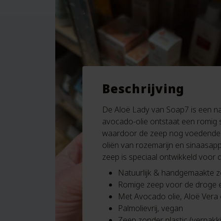
Beschrijving
De Aloë Lady van Soap7 is een na
avocado-olie ontstaat een romig s
waardoor de zeep nog voedender 
oliën van rozemarijn en sinaasappe
zeep is speciaal ontwikkeld voor d
Natuurlijk & handgemaakte 
Romige zeep voor de droge en
Met Avocado olie, Aloë Vera
Palmolievrij, vegan
Zeep zonder plastic (verpakk