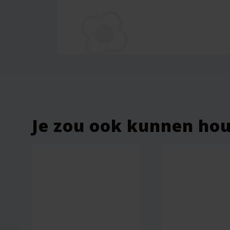
Er zijn nog geen beoordelingen.
Wees de eerste om “Lichaamszeep
Je e-mailadres wordt niet gepublic
Je waardering
*
Je beoordeling
*
Je zou ook kunnen ho