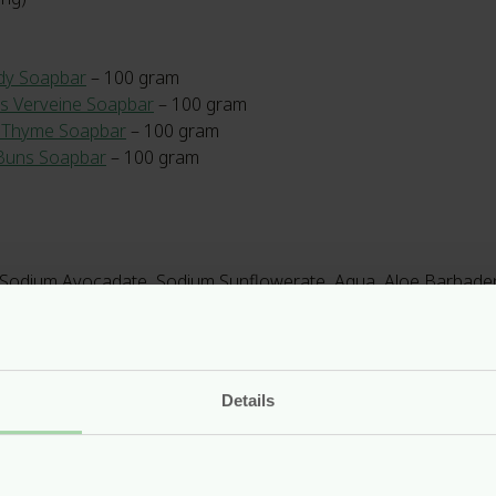
dy Soapbar
– 100 gram
s Verveine Soapbar
– 100 gram
 Thyme Soapbar
– 100 gram
Buns Soapbar
– 100 gram
Sodium Avocadate, Sodium Sunflowerate, Aqua, Aloe Barbadensis
Aurantium Dulcis Oil, Citrus Aurantium Leaf Oil, Limonene*, Linal
Details
e zeepfabriek gevestigd in Groningen. Het merk vindt haar oor
 basis van olijfolie begon te maken. De naam Soap7 verwijst n
rug in Nederland is de plek van Soap7 gevestigd in Groningen en