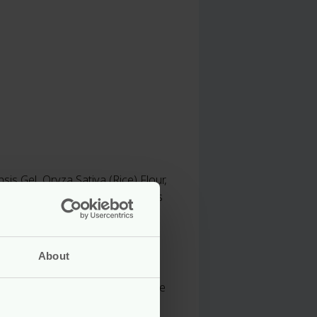
 Gel, Oryza Sativa (Rice) Flour,
ool*. *from natural essential oils
About
sprong in Spanje waar de
aar de eerste 7 ingrediënten die
 is de lijst van ingrediënten