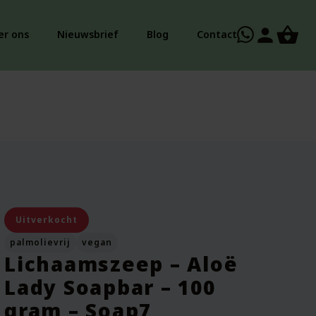
person
er ons
Nieuwsbrief
Blog
Contact
Uitverkocht
palmolievrij
vegan
Lichaamszeep – Aloë
Lady Soapbar – 100
gram – Soap7