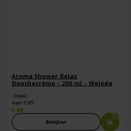
Aroma Shower Relax
Douchecrème – 200 ml – Weleda
vegan
Oorspronkelijke
Van
7.45
prijs
5.96
was:
Huidige
€7.45.
prijs
Bekijken
is: