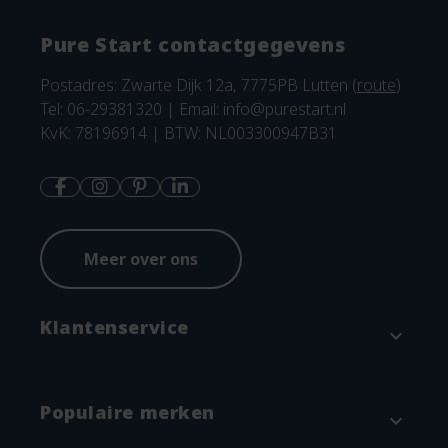
Pure Start contactgegevens
Postadres: Zwarte Dijk 12a, 7775PB Lutten (
route
)
Tel: 06-29381320 | Email:
info@purestart.nl
KvK: 78196914 | BTW: NL003300947B31
Meer over ons
Klantenservice
expand_more
Contact
Populaire merken
expand_more
Betaalmethodes en verzenden