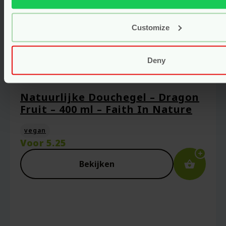
Customize
Deny
Natuurlijke Douchegel – Dragon
Fruit – 400 ml – Faith In Nature
vegan
Voor
5.25
Bekijken