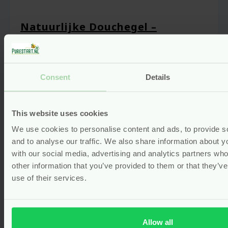
Natuurlijke Douchegel –
Grapefruit & Sinaasappel – 400 ml
– Faith In Nature
vegan
Consent
Details
Gewaardeerd
4.00
uit 5
(1)
Voor
5.25
This website uses cookies
We use cookies to personalise content and ads, to provide s
Bekijken
and to analyse our traffic. We also share information about yo
with our social media, advertising and analytics partners wh
other information that you’ve provided to them or that they’v
use of their services.
Allow all