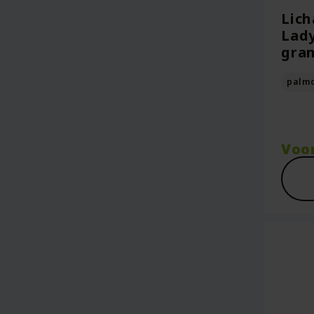
Lich
Lady
gram
palmo
Voo