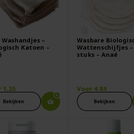
 Washandjes –
Wasbare Biologis
ogisch Katoen –
Wattenschijfjes –
é
stuks – Anaé
r
1.25
Voor
4.85
Bekijken
Bekijken