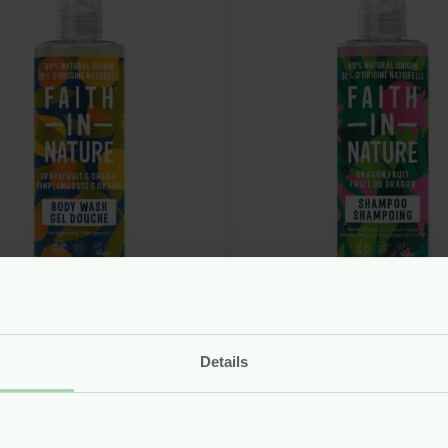
urlijke Douchegel
Natuurlijke Sham
apefruit &
Dragon Fruit – 40
asappel – 400 ml –
Faith In Nature
Details
h In Nature
vegan
n