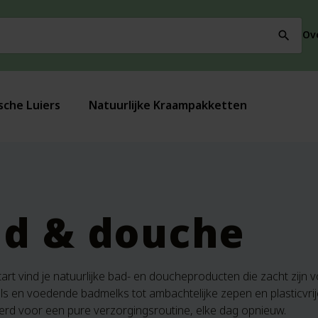
Ov
search
sche Luiers
Natuurlijke Kraampakketten
d & douche
tart vind je natuurlijke bad- en doucheproducten die zacht zijn vo
s en voedende badmelks tot ambachtelijke zepen en plasticvrije
erd voor een pure verzorgingsroutine, elke dag opnieuw.