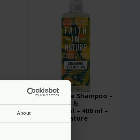
poo –
Natuurlijke Shampoo –
0 ml –
Grapefruit &
Sinaasappel – 400 ml –
About
Faith In Nature
vegan