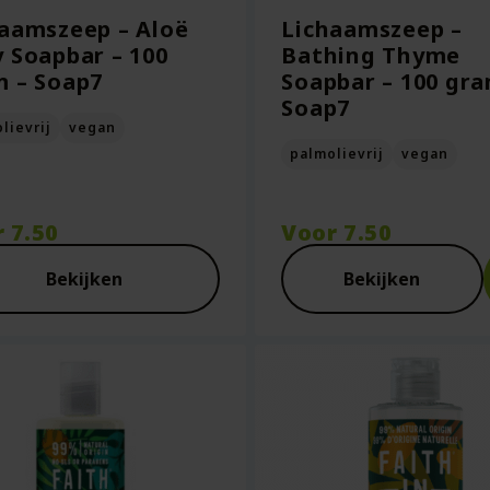
aamszeep – Aloë
Lichaamszeep –
 Soapbar – 100
Bathing Thyme
 – Soap7
Soapbar – 100 gra
Soap7
lievrij
vegan
palmolievrij
vegan
r
7.50
Voor
7.50
Bekijken
Bekijken