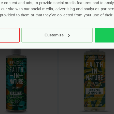
e content and ads, to provide social media features and to analy
rdeerd
4.00
uit 5
(1)
 our site with our social media, advertising and analytics partn
r
5.25
Voor
6.95
 provided to them or that they’ve collected from your use of their
Bekijken
Bekijken
Customize