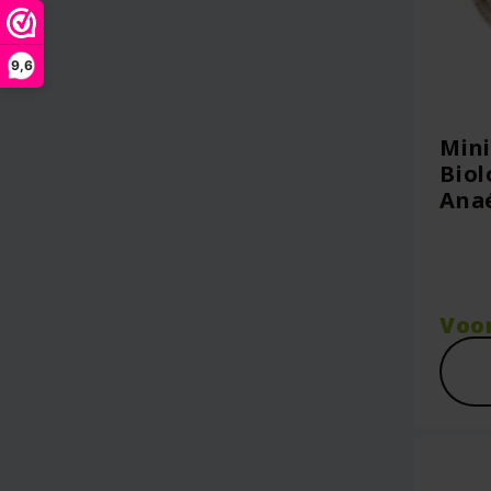
9,6
Mini
Biol
Ana
Voo