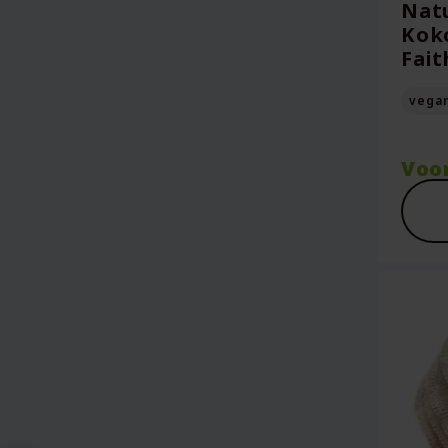
Natu
Koko
Fait
vega
Voo