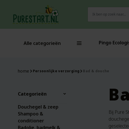
Zoeken
naar:
Pingo Ecologi
Alle categorieën
home
Persoonlijke verzorging
Bad & douche
Ba
Categorieën
Douchegel & zeep
Bij Pure S
Shampoo &
douchegel
conditioner
geselecte
Badolie, badmelk &