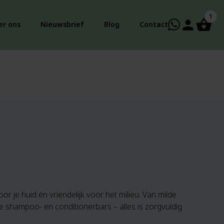
1
person
er ons
Nieuwsbrief
Blog
Contact
or je huid én vriendelijk voor het milieu. Van milde
 shampoo- en conditionerbars – alles is zorgvuldig