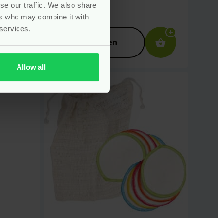
se our traffic. We also share
ers who may combine it with
Voor
6.95
 services.
Bekijken
Allow all