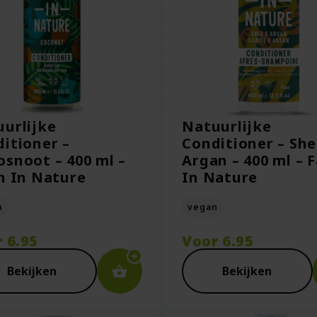
urlijke
Natuurlijke
itioner –
Conditioner – She
snoot – 400 ml –
Argan – 400 ml – F
h In Nature
In Nature
n
vegan
r
6.95
Voor
6.95
Bekijken
Bekijken