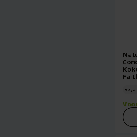
Natu
Cond
Koko
Fait
vega
Voo