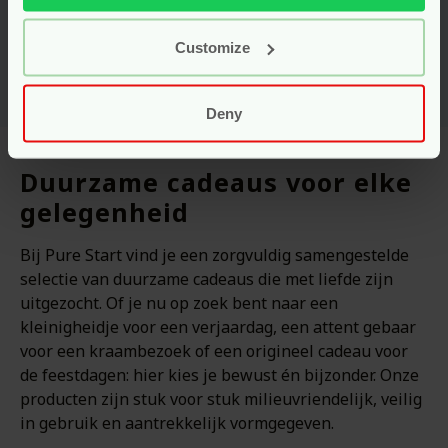
Bekijken
Bekijken
Customize
Deny
Duurzame cadeaus voor elke
gelegenheid
Bij Pure Start vind je een zorgvuldig samengestelde
selectie van duurzame cadeaus die met liefde zijn
uitgezocht. Of je nu op zoek bent naar een
kleinigheidje voor een verjaardag, een attent gebaar
voor een kraambezoek of een origineel cadeau voor
de feestdagen: hier kies je bewust én bijzonder. Onze
producten zijn stuk voor stuk milieuvriendelijk, veilig
in gebruik en aantrekkelijk vormgegeven.