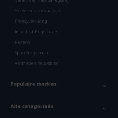
Garantie en klachtenregeling
Algemene voorwaarden
Privacyverklaring
Importeur Pingo Luiers
Reviews
Spaarprogramma
Aanmelden nieuwsbrief
Populaire merken
expand_more
Attitude
Alle categorieën
expand_more
Blümchen