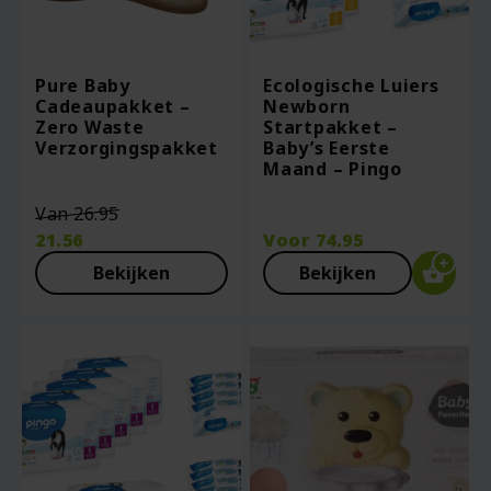
Pure Baby
Ecologische Luiers
Cadeaupakket –
Newborn
Zero Waste
Startpakket –
Verzorgingspakket
Baby’s Eerste
Maand – Pingo
Oorspronkelijke
Van
26.95
prijs
21.56
Voor
74.95
was:
Huidige
Bekijken
Bekijken
€26.95.
prijs
is:
€21.56.