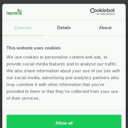
Consent
Details
About
This website uses cookies
We use cookies to personalise content and ads, to
provide social media features and to analyse our traffic.
We also share information about your use of our site with
our social media, advertising and analytics partners who
may combine it with other information that you’ve
Sleepboot –
Speelgoed
provided to them or that they’ve collected from your use
Gerecycled Plastic
Vrachtwagen Met
of their services.
– Green Toys
Vormenstoof –
Bioplastic
Voor
14.95
Voor
18.75
Allow all