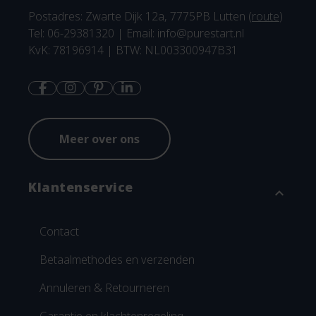
Postadres: Zwarte Dijk 12a, 7775PB Lutten (
route
)
Tel: 06-29381320 | Email:
info@purestart.nl
KvK: 78196914 | BTW: NL003300947B31
Meer over ons
Klantenservice
expand_more
Contact
Betaalmethodes en verzenden
Annuleren & Retourneren