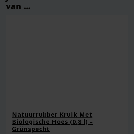
van …
Vereiste velden zijn gemarkeerd met
*
Je waardering
*
Je beoordeling
*
Natuurrubber Kruik Met
Biologische Hoes (0,8 l) –
Naam
*
Grünspecht