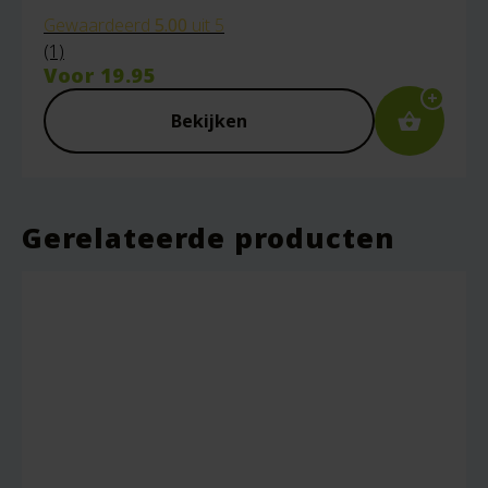
Gewaardeerd
5.00
uit 5
(1)
Voor
19.95
E-mail
*
Bekijken
Captcha
*
Gerelateerde producten
Mijn naam, e-mail en site opslaan in deze
browser voor de volgende keer wanneer ik
een reactie plaats.