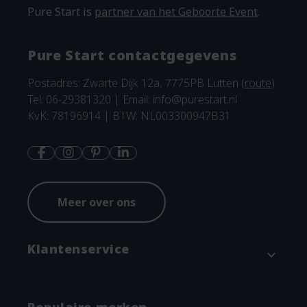
Pure Start is
partner van het Geboorte Event
.
Pure Start contactgegevens
Postadres: Zwarte Dijk 12a, 7775PB Lutten (
route
)
Tel: 06-29381320 | Email:
info@purestart.nl
KvK: 78196914 | BTW: NL003300947B31
Meer over ons
Klantenservice
expand_more
Contact