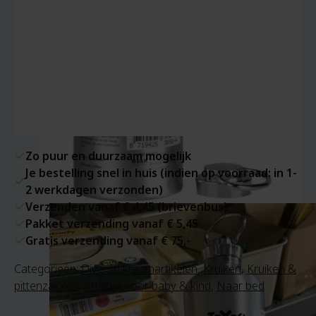
Zo puur en duurzaam mogelijk
Je bestelling snel in huis (indien op voorraad: in 1-
2 werkdagen verzonden)
Verzenden vanaf € 4,45 (brievenbus)
Pakket verzending vanaf € 5,45
Gratis verzending vanaf € 75,-
Categorieën:
Diverse kraamartikelen
,
Kruiken
,
Kruiken &
pittenzakken
,
Kruiken voor baby & kind
,
Naar bed