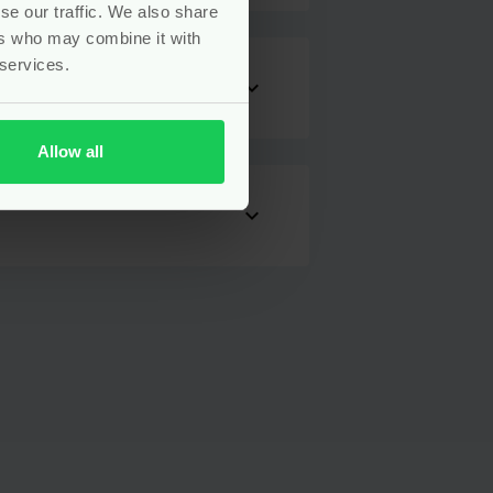
se our traffic. We also share
ers who may combine it with
 services.
expand_more
Allow all
expand_more