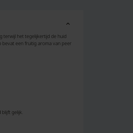
expand_more
erwijl het tegelijkertijd de huid
p bevat een fruitig aroma van peer
ijft gelijk.