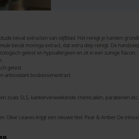
ude bevat extracten van olijfblad. Het reinigt je handen grondig t
mule bevat moringa extract, dat extra diep reinigt. De handzee
logisch getest en hypoallergeen en zit in een zuinige flacon.
n
sch getest
n antioxidant bosbessenextract
fen zoals SLS, kankerverwekkende chemicaliën, parabenen etc.
ren: Olive Leaves krijgt een nieuwe titel: Pear & Amber. De inhoud bl
ep