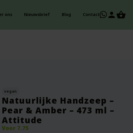
person
er ons
Nieuwsbrief
Blog
Contact
vegan
Natuurlijke Handzeep –
Pear & Amber – 473 ml –
Attitude
Voor
7.75