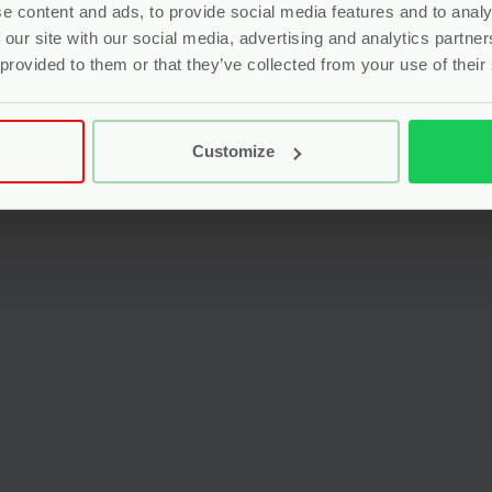
e content and ads, to provide social media features and to analy
473 ml
 our site with our social media, advertising and analytics partn
 provided to them or that they’ve collected from your use of their
Customize
andzeep – Pear & Amber – 473 ml – Attitude” te beoordelen
eerd.
Vereiste velden zijn gemarkeerd met
*
ied
Ecologo
PTPA