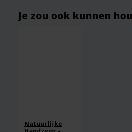
Je zou ook kunnen ho
Naam
*
E-mail
*
Captcha
*
Natuurlijke
Handzeep –