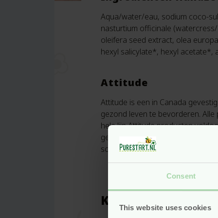
Aqua/water/eau, sodium coco-sulfa
nasturtium officinale (watercress
oleifera seed extract, olea europa
hexyl salicylate*, hexyl acetate*
Attitude
Attitude is een in Canada gevesti
gezond leven te bevorderen. Alle p
hele lijn Attitude producten voldo
gecertificeerd door PETA (People 
schadelijke stoffen volgens de E
Consent
Kenmerken
This website uses cookies