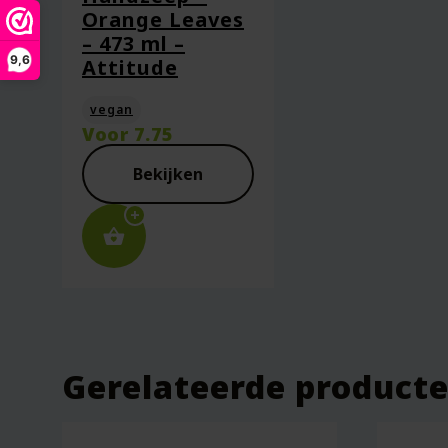
Orange Leaves
Mijn naam, e-mail en site opsl
– 473 ml –
9,6
Attitude
vegan
Voor
7.75
Bekijken
Gerelateerde product