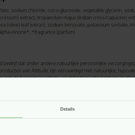
te, sodium chloride, coco-glucoside, vegetable glycerin, sodium
/cresson) extract, tropaeolum majus (indian cress/capucine) ext
ea (olive) leaf extract, sodium benzoate, potassium sorbate, trie
, alpha-ionone*, *fragrance (parfum)
gd bedrijf dat onder andere natuurlijke persoonlijke verzorgin
roducten van Attitude zijn vervaardigd met natuurlijke, hypoall
en aan de hoogste kwaliteits- en milieubewuste normen: ze zijn 
for the Ethical Treatment of Animals) en ECOLOGO. Ook zijn ze v
nvironmental Working Group (EWG).
Details