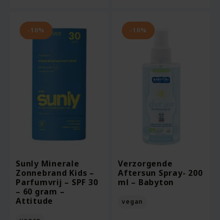
is:
is:
€12.51.
€24.21.
-10%
-10%
Sunly Minerale
Verzorgende
Zonnebrand Kids –
Aftersun Spray- 200
Parfumvrij – SPF 30
ml – Babyton
– 60 gram –
Attitude
vegan