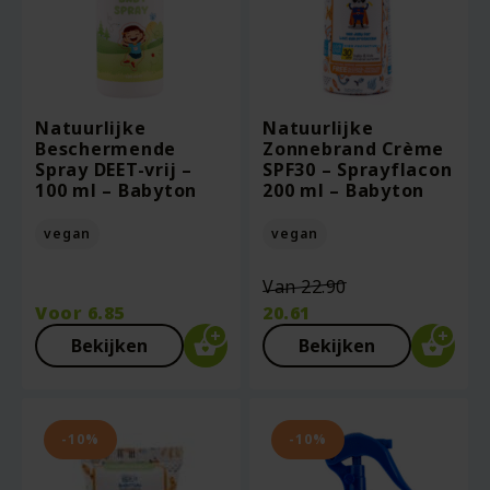
Natuurlijke
Natuurlijke
Beschermende
Zonnebrand Crème
Spray DEET-vrij –
SPF30 – Sprayflacon
100 ml – Babyton
200 ml – Babyton
vegan
vegan
Oorspronkelij
Van
22.90
prijs
Voor
6.85
20.61
was:
Huidige
Bekijken
Bekijken
€22.90.
prijs
is:
€20.61.
-10%
-10%