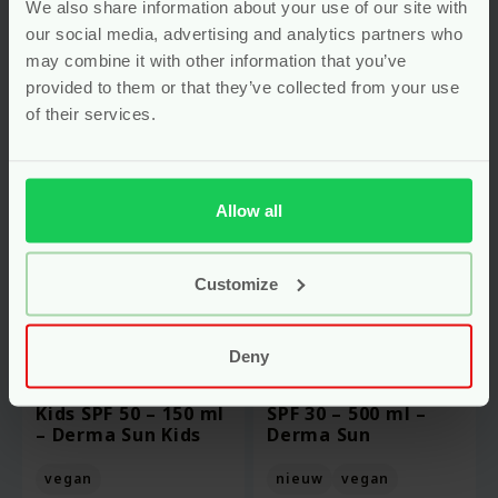
€10.25.
€11.95.
prijs
prijs
We also share information about your use of our site with
is:
is:
our social media, advertising and analytics partners who
€9.22.
€10.75.
may combine it with other information that you’ve
provided to them or that they’ve collected from your use
-10%
-10%
of their services.
Allow all
Customize
Deny
Zonnebrand Lotion
Zonnebrand Lotion
Kids SPF 50 – 150 ml
SPF 30 – 500 ml –
– Derma Sun Kids
Derma Sun
vegan
nieuw
vegan