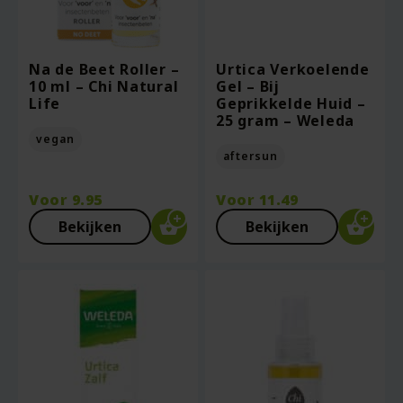
Na de Beet Roller –
Urtica Verkoelende
10 ml – Chi Natural
Gel – Bij
Life
Geprikkelde Huid –
25 gram – Weleda
vegan
aftersun
Voor
9.95
Voor
11.49
Bekijken
Bekijken