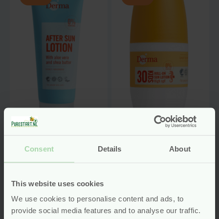
Aftersun Lotion –
Zonnebrand Lotion
200 ml – Derma Sun
Kids SPF 30 – Roller
50 ml – Derma Sun
Consent
Details
About
nieuw
vegan
vegan
This website uses cookies
Oorspronkelijke
Oorspronkelij
Van
10.25
Van
11.95
We use cookies to personalise content and ads, to
prijs
prijs
9.22
10.75
was:
was:
provide social media features and to analyse our traffic.
Huidige
Huidige
Bekijken
Bekijken