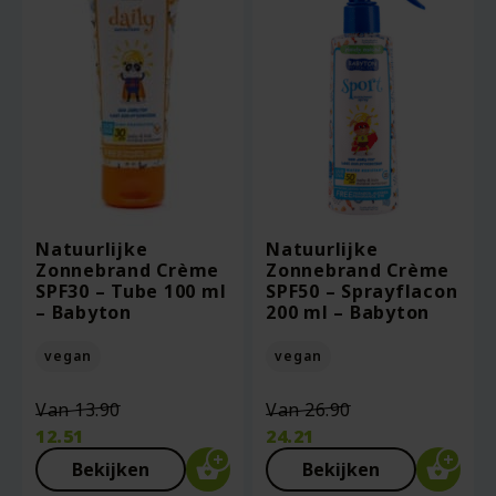
Natuurlijke
Natuurlijke
Zonnebrand Crème
Zonnebrand Crème
SPF30 – Tube 100 ml
SPF50 – Sprayflacon
– Babyton
200 ml – Babyton
vegan
vegan
Oorspronkelijke
Oorspronkelij
Van
13.90
Van
26.90
prijs
prijs
12.51
24.21
was:
was:
Huidige
Huidige
Bekijken
Bekijken
€13.90.
€26.90.
prijs
prijs