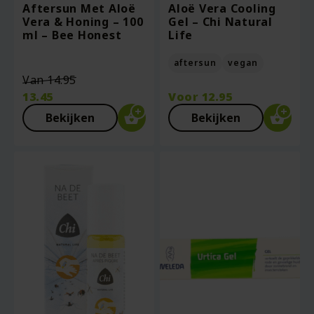
Aftersun Met Aloë
Aloë Vera Cooling
Vera & Honing – 100
Gel – Chi Natural
ml – Bee Honest
Life
aftersun
vegan
Oorspronkelijke
Van
14.95
prijs
13.45
Voor
12.95
was:
Huidige
Bekijken
Bekijken
€14.95.
prijs
is:
€13.45.