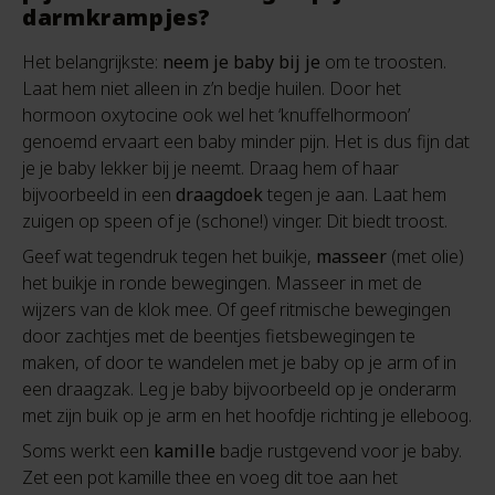
darmkrampjes?
Het belangrijkste:
neem je baby bij je
om te troosten.
Laat hem niet alleen in z’n bedje huilen. Door het
hormoon oxytocine ook wel het ‘knuffelhormoon’
genoemd ervaart een baby minder pijn. Het is dus fijn dat
je je baby lekker bij je neemt. Draag hem of haar
bijvoorbeeld in een
draagdoek
tegen je aan. Laat hem
zuigen op speen of je (schone!) vinger. Dit biedt troost.
Geef wat tegendruk tegen het buikje,
masseer
(met olie)
het buikje in ronde bewegingen. Masseer in met de
wijzers van de klok mee. Of geef ritmische bewegingen
door zachtjes met de beentjes fietsbewegingen te
maken, of door te wandelen met je baby op je arm of in
een draagzak. Leg je baby bijvoorbeeld op je onderarm
met zijn buik op je arm en het hoofdje richting je elleboog.
Soms werkt een
kamille
badje rustgevend voor je baby.
Zet een pot kamille thee en voeg dit toe aan het