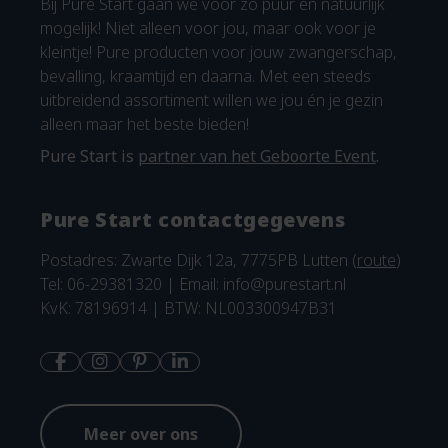
Bij Pure Start gaan we voor zo puur en natuurlijk
mogelijk! Niet alleen voor jou, maar ook voor je
kleintje! Pure producten voor jouw zwangerschap,
bevalling, kraamtijd en daarna. Met een steeds
uitbreidend assortiment willen we jou én je gezin
alleen maar het beste bieden!
Pure Start is
partner van het Geboorte Event
.
Pure Start contactgegevens
Postadres: Zwarte Dijk 12a, 7775PB Lutten (
route
)
Tel: 06-29381320 | Email:
info@purestart.nl
KvK: 78196914 | BTW: NL003300947B31
Meer over ons