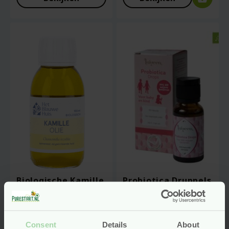
Biologische Kamille
Probiotica Druppels
Olie – 100 ml – Het
voor Baby & Peuter
Blauwe Huis
– 18 ml (36 dagen) –
Laveen
Consent
Details
About