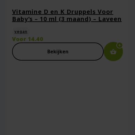
Vitamine D en K Druppels Voor
Baby’s – 10 ml (3 maand) – Laveen
E-mail
*
vegan
Voor
14.40
Bekijken
Captcha
*
Mijn naam, e-mail en site opslaan in deze
browser voor de volgende keer wanneer ik
een reactie plaats.