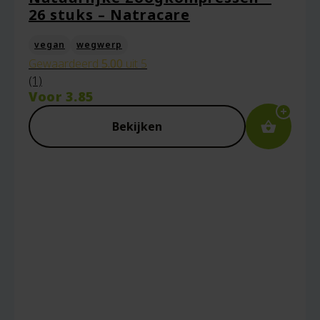
26 stuks – Natracare
vegan
wegwerp
Gewaardeerd
5.00
uit 5
(1)
Voor
3.85
Bekijken