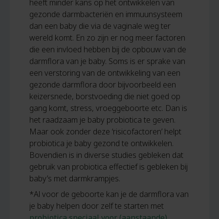
heeft minder kans op het ontwikkelen van
gezonde darmbacteriën en immuunsysteem
dan een baby die via de vaginale weg ter
wereld komt. En zo zijn er nog meer factoren
die een invloed hebben bij de opbouw van de
darmflora van je baby. Soms is er sprake van
een verstoring van de ontwikkeling van een
gezonde darmflora door bijvoorbeeld een
keizersnede, borstvoeding die niet goed op
gang komt, stress, vroeggeboorte etc. Dan is
het raadzaam je baby probiotica te geven.
Maar ook zonder deze ‘risicofactoren’ helpt
probiotica je baby gezond te ontwikkelen.
Bovendien is in diverse studies gebleken dat
gebruik van probiotica effectief is gebleken bij
baby’s met darmkrampjes.
*Al voor de geboorte kan je de darmflora van
je baby helpen door zelf te starten met
probiotica speciaal voor (aanstaande)