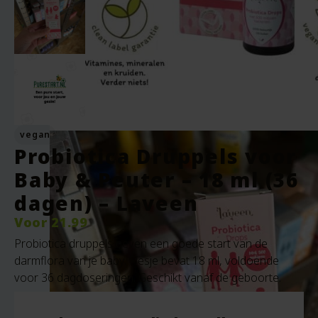
vegan
Probiotica Druppels voor
Baby & Peuter – 18 ml (36
dagen) – Laveen
Voor
21.99
Probiotica druppels geven een goede start van de
darmflora van je baby. Flesje bevat 18 ml, voldoende
voor 36 dagdoseringen. Geschikt vanaf de geboorte.