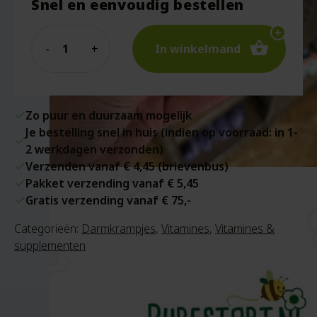
Snel en eenvoudig bestellen
Quantity
In winkelmand
Zo puur en duurzaam mogelijk
Je bestelling snel in huis (indien op voorraad: in 1-
2 werkdagen verzonden)
Verzenden vanaf € 4,45 (brievenbus)
Pakket verzending vanaf € 5,45
Gratis verzending vanaf € 75,-
Categorieën:
Darmkrampjes
,
Vitamines
,
Vitamines &
supplementen