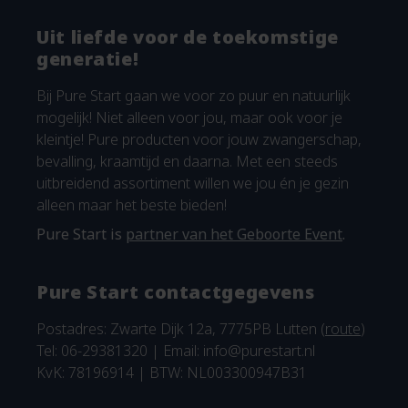
Uit liefde voor de toekomstige
generatie!
Bij Pure Start gaan we voor zo puur en natuurlijk
mogelijk! Niet alleen voor jou, maar ook voor je
kleintje! Pure producten voor jouw zwangerschap,
bevalling, kraamtijd en daarna. Met een steeds
uitbreidend assortiment willen we jou én je gezin
alleen maar het beste bieden!
Pure Start is
partner van het Geboorte Event
.
Pure Start contactgegevens
Postadres: Zwarte Dijk 12a, 7775PB Lutten (
route
)
Tel: 06-29381320 | Email:
info@purestart.nl
KvK: 78196914 | BTW: NL003300947B31