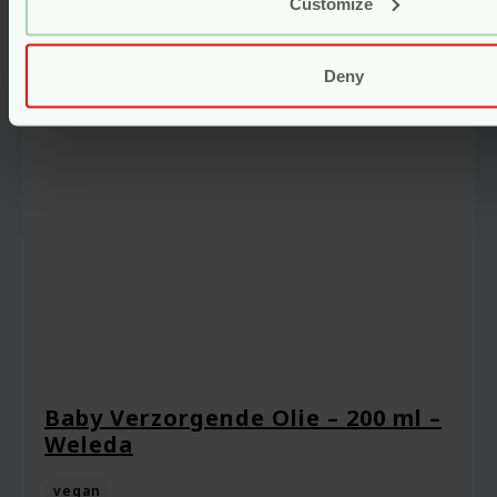
Customize
Deny
Baby Verzorgende Olie – 200 ml –
Weleda
vegan