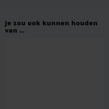
Vereiste velden zijn gemarkeerd met
*
Je waardering
*
Je zou ook kunnen houden
van …
Je beoordeling
*
Naam
*