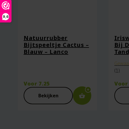
9,6
Captcha
*
Natuurrubber
Iris
Bijtspeeltje Cactus –
Bij
Blauw – Lanco
Tand
Mijn naam, e-mail en site opsl
Gewaa
(1)
Voor
7.25
Voo
Bekijken