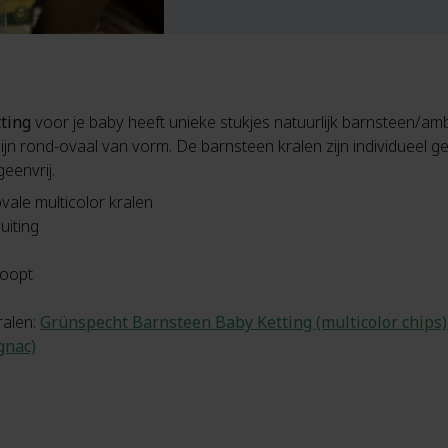
ting
voor je baby heeft unieke stukjes natuurlijk barnsteen/amb
ijn rond-ovaal van vorm. De barnsteen kralen zijn individueel
geenvrij.
vale multicolor kralen
uiting
noopt
ralen:
Grünspecht Barnsteen Baby Ketting (multicolor chips)
gnac)