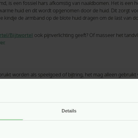
, is een fossiel hars afkomstig van naaldbomen. Het is een ho
arme huid en dit wordt opgenomen door de huid. Dit zorgt voor
je kindje de armband op de blote huid dragen om de last van 
rtel/Bijtwortel
ook pijnverlichting geeft? Of masseer het tand
er.
ruikt worden als speelgoed of bijtring, het mag alleen gebruikt
n is een natuurproduct. Ondanks de uitgebreide kwaliteitscontro
dt uitgeoefend (bijv. als je kindje erop kauwt).
Details
at je van de producten van Grünspecht mag verwachten. Grünspe
ducten met hoogwaardige natuurlijke materialen. Bovendien s
aarom wordt zoveel mogelijk gebruik gemaakt van grondstoffen d