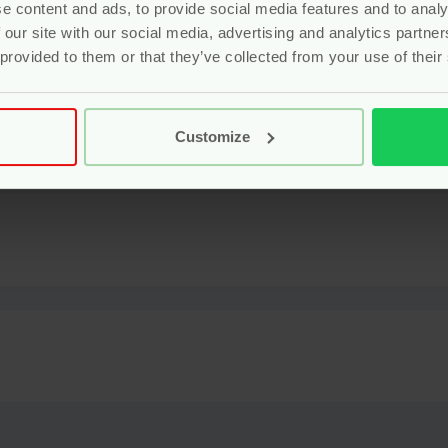
e content and ads, to provide social media features and to analy
elijk dicht bij huis, in Duitsland of als dat niet kan in Europa.
 our site with our social media, advertising and analytics partn
 provided to them or that they’ve collected from your use of their
Customize
34 cm
y Ketting – Multicolor Ovaal – Grünspecht” te beoordelen
eerd.
Vereiste velden zijn gemarkeerd met
*