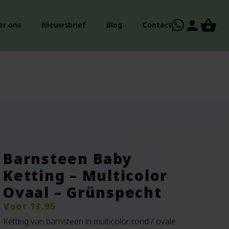
person
er ons
Nieuwsbrief
Blog
Contact
Barnsteen Baby
Ketting – Multicolor
Ovaal – Grünspecht
Voor
13.95
Ketting van barnsteen in multicolor rond / ovale