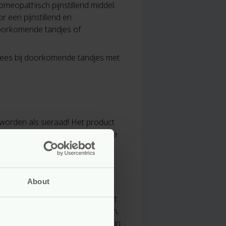
meopathisch pijnstillend middel.
 een pijnstillend en
doorkomende tandjes of
vlees bij doorkomende tandjes met
 worden als sieraad! Het product
les is het niet onmogelijk dat de
About
cht besteedt bijzondere aandacht
treven ze ernaar om hulpbronnen,
ie natuurlijk en hernieuwbaar zijn