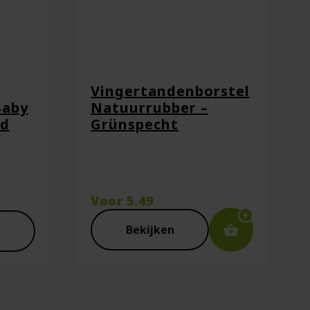
Vingertandenborstel
Baby
Natuurrubber –
ad
Grünspecht
ie plaats.
Voor
5.49
Bekijken