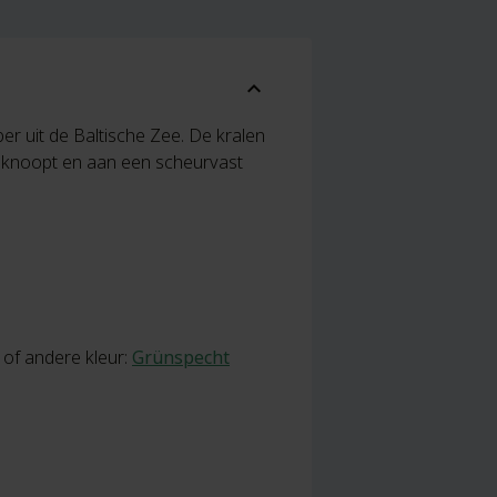
expand_more
er uit de Baltische Zee. De kralen
 geknoopt en aan een scheurvast
of andere kleur:
Grünspecht