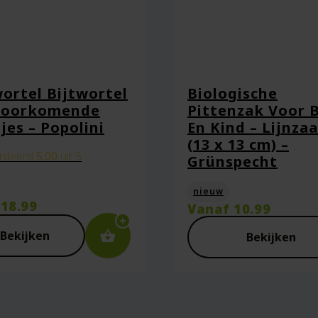
wortel Bijtwortel
Biologische
 Doorkomende
Pittenzak Voor 
jes – Popolini
En Kind – Lijnza
aan in deze browser voor de volgende keer wanneer ik een react
(13 x 13 cm) –
rdeerd
5.00
uit 5
Grünspecht
nieuw
r
18.99
Vanaf
10.99
Bekijken
Bekijken