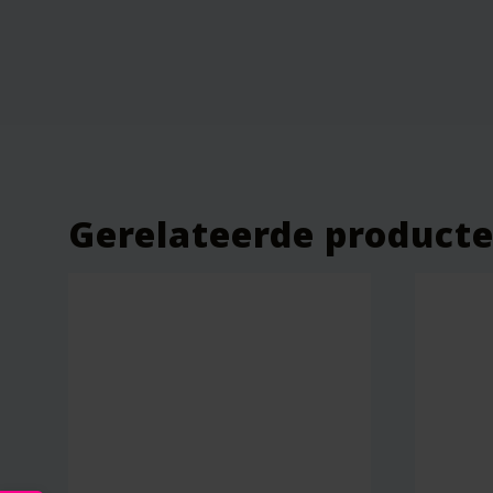
Je beoordeling
*
Gerelateerde product
Naam
*
E-mail
*