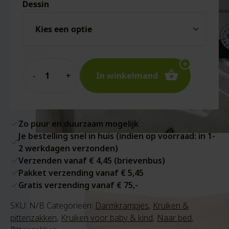
Dessin
Wissen
Quantity
In winkelmand
Zo puur en duurzaam mogelijk
Je bestelling snel in huis (indien op voorraad: in 1-
2 werkdagen verzonden)
Verzenden vanaf € 4,45 (brievenbus)
Pakket verzending vanaf € 5,45
Gratis verzending vanaf € 75,-
SKU:
N/B
Categorieën:
Darmkrampjes
,
Kruiken &
pittenzakken
,
Kruiken voor baby & kind
,
Naar bed
,