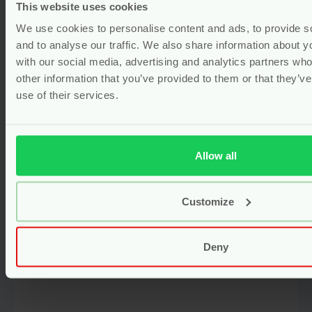
met Biologische Hoes (1,8 liter)
This website uses cookies
We use cookies to personalise content and ads, to provide s
Gewaardeerd
5.00
uit 5
and to analyse our traffic. We also share information about yo
(1)
with our social media, advertising and analytics partners wh
Voor
26.99
other information that you’ve provided to them or that they’v
use of their services.
Bekijken
Allow all
Customize
Deny