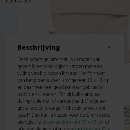
Pittenzakken
Beschrijving
expand_more
Deze schattige pittenzak is gemaakt van
gecertificeerd biologisch katoen met een
vulling van biologisch lijnzaad. Het formaat
van het pittenkussen is ongeveer 13 x 13 cm
en daarmee heel geschikt voor gebruik bij
baby’s en kinderen. Fijn bij buikkrampjes,
darmproblemen of verkoudheid. Vind je een
grotere toch prettiger? Of zoek je wat voor
jezelf? Dan kan je kiezen voor de Grünspecht
biologische
pittenzakken van 19 x 19 cm
of
nóg een slagje groter: de
pittenzak van 22 x