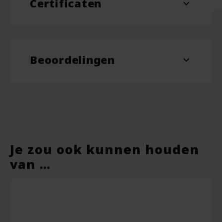
Certificaten
biologisch katoen,
expand_more
Materiaal
biologisch lijnzaad
Natur Pur
GOTS
Dessin
Uil, Egel, Beer
Beoordelingen
expand_more
Je zou ook kunnen houden
van …