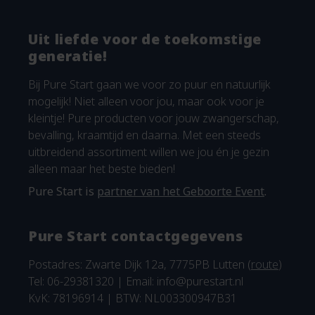
Uit liefde voor de toekomstige
generatie!
Bij Pure Start gaan we voor zo puur en natuurlijk
mogelijk! Niet alleen voor jou, maar ook voor je
kleintje! Pure producten voor jouw zwangerschap,
bevalling, kraamtijd en daarna. Met een steeds
uitbreidend assortiment willen we jou én je gezin
alleen maar het beste bieden!
Pure Start is
partner van het Geboorte Event
.
Pure Start contactgegevens
Postadres: Zwarte Dijk 12a, 7775PB Lutten (
route
)
Tel: 06-29381320 | Email:
info@purestart.nl
KvK: 78196914 | BTW: NL003300947B31