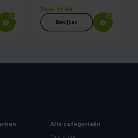
Voor
10.90
Bekijken
ie plaats.
erken
Alle categorieën
Baby & kind