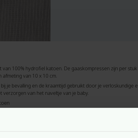
t van 100% hydrofiel katoen. De gaaskompressen zijn per stuk v
n afmeting van 10 x 10 cm.
j je bevalling en de kraamtijd gebruikt door je verloskundige e
et verzorgen van het naveltje van je baby.
atoen
els
n