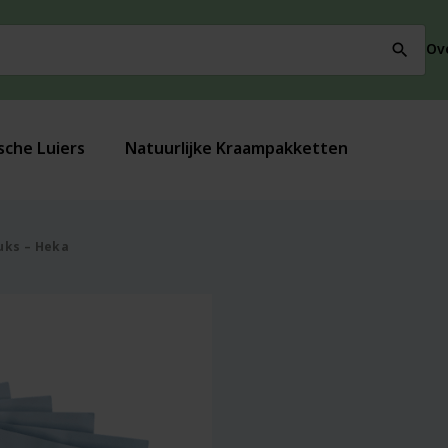
Ov
search
sche Luiers
Natuurlijke Kraampakketten
tuks – Heka