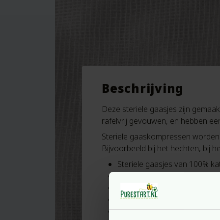
Beschrijving
Deze steriele gaasjes zijn gemaak
rafelvrij gevouwen, en hebben ee
Steriele gaaskompressen worden bi
Bijvoorbeeld bij het hechten, bij h
Steriele gaasjes van 100% k
Stoom gesteriliseerd
Gevouwen randen zonder raf
17-draads geweven, 12 lage
Plasticvrij verpakt