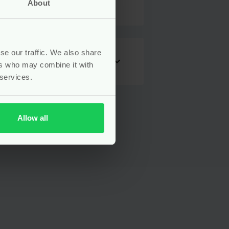
About
se our traffic. We also share
expand_more
ers who may combine it with
 services.
Allow all