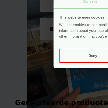
10 stuks, per stuk verpakt
Consent
This website uses cookies
We use cookies to personalis
Beoordelingen
information about your use of
other information that you’ve
Beoordelingen
Er zijn nog geen beoordelingen.
Deny
Wees de eerste om “Steriele Gaas
Je e-mailadres wordt niet gepublic
Je waardering
*
Je beoordeling
*
Gerelateerde product