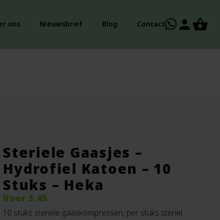
person
er ons
Nieuwsbrief
Blog
Contact
Steriele Gaasjes –
Hydrofiel Katoen – 10
Stuks – Heka
Voor
3.45
10 stuks steriele gaaskompressen, per stuks steriel