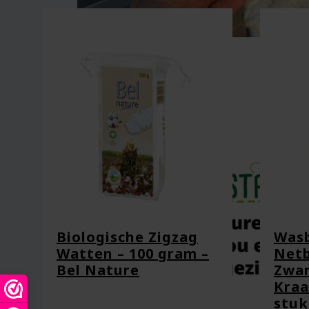
Naam
*
E-mail
*
Biologische Zigzag
Was
Watten – 100 gram –
Netb
Bel Nature
Zwan
Kraa
Captcha
*
stuk