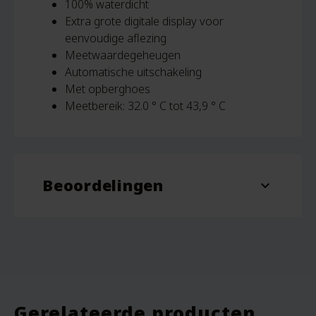
100% waterdicht
Extra grote digitale display voor
eenvoudige aflezing
Meetwaardegeheugen
Automatische uitschakeling
Met opberghoes
Meetbereik: 32.0 ° C tot 43,9 ° C
Beoordelingen
expand_more
Beoordelingen
Er zijn nog geen beoordelingen.
Wees de eerste om “Thermometer Geratherm
Rapid” te beoordelen
Je e-mailadres wordt niet gepubliceerd.
Gerelateerde producten