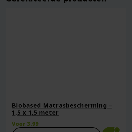
Vereiste velden zijn gemarkeerd met
*
Je waardering
*
Je beoordeling
*
Biobased Matrasbescherming –
1,5 x 1,5 meter
Naam
*
Voor
3.99