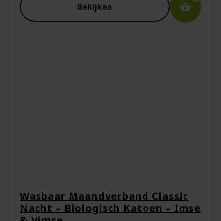
Bekijken
E-mail
*
Captcha
*
Mijn naam, e-mail en site opslaan in deze
browser voor de volgende keer wanneer ik
een reactie plaats.
Wasbaar Maandverband Classic
Nacht – Biologisch Katoen – Imse
& Vimse