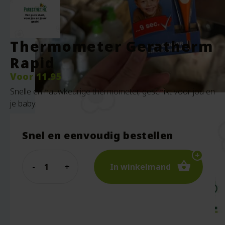
Thermometer Geratherm
Rapid
Voor
11.95
Snelle en nauwkeurige thermometer, geschikt voor jou en
je baby.
Snel en eenvoudig bestellen
Quantity
In winkelmand