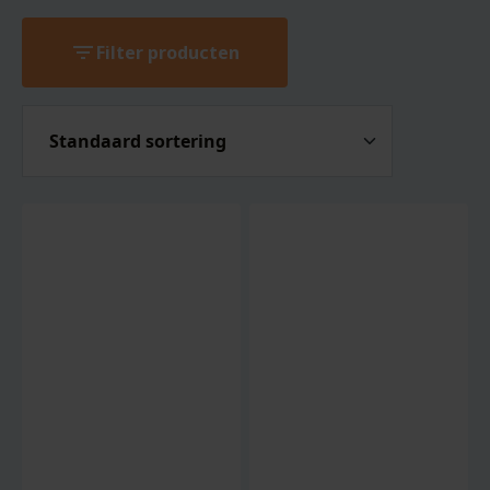
filter_list
Filter producten