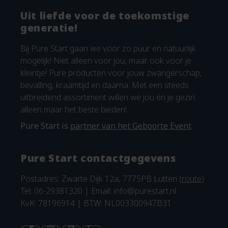
Uit liefde voor de toekomstige
generatie!
Bij Pure Start gaan we voor zo puur en natuurlijk
mogelijk! Niet alleen voor jou, maar ook voor je
kleintje! Pure producten voor jouw zwangerschap,
bevalling, kraamtijd en daarna. Met een steeds
uitbreidend assortiment willen we jou én je gezin
alleen maar het beste bieden!
Pure Start is
partner van het Geboorte Event
.
Pure Start contactgegevens
Postadres: Zwarte Dijk 12a, 7775PB Lutten (
route
)
Tel: 06-29381320 | Email:
info@purestart.nl
KvK: 78196914 | BTW: NL003300947B31