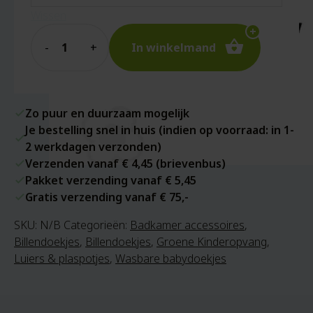
Wissen
Quantity
In winkelmand
Zo puur en duurzaam mogelijk
Je bestelling snel in huis (indien op voorraad: in 1-
2 werkdagen verzonden)
Verzenden vanaf € 4,45 (brievenbus)
Pakket verzending vanaf € 5,45
Gratis verzending vanaf € 75,-
SKU:
N/B
Categorieën:
Badkamer accessoires
,
Billendoekjes
,
Billendoekjes
,
Groene Kinderopvang
,
Luiers & plaspotjes
,
Wasbare babydoekjes