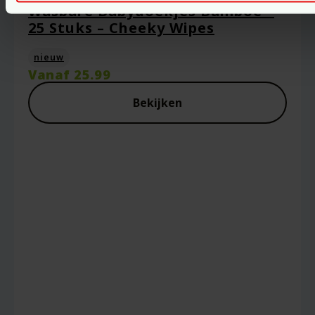
Wasbare Babydoekjes Bamboe –
25 Stuks – Cheeky Wipes
nieuw
Vanaf
25.99
Bekijken