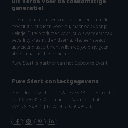
Uit liefde voor de toekomstige
generatie!
Bij Pure Start gaan we voor zo puur en natuurlijk
mogelijk! Niet alleen voor jou, maar ook voor je
kleintje! Pure producten voor jouw zwangerschap,
bevalling, kraamtijd en daarna. Met een steeds
uitbreidend assortiment willen we jou én je gezin
alleen maar het beste bieden!
Pure Start is
partner van het Geboorte Event
.
Pure Start contactgegevens
Postadres: Zwarte Dijk 12a, 7775PB Lutten (
route
)
Tel: 06-29381320 | Email:
info@purestart.nl
KvK: 78196914 | BTW: NL003300947B31