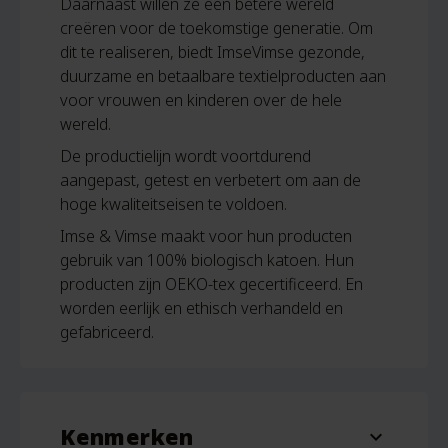
Daarnaast willen ze een betere wereld
creëren voor de toekomstige generatie. Om
dit te realiseren, biedt ImseVimse gezonde,
duurzame en betaalbare textielproducten aan
voor vrouwen en kinderen over de hele
wereld.
De productielijn wordt voortdurend
aangepast, getest en verbetert om aan de
hoge kwaliteitseisen te voldoen.
Imse & Vimse maakt voor hun producten
gebruik van 100% biologisch katoen. Hun
producten zijn OEKO-tex gecertificeerd. En
worden eerlijk en ethisch verhandeld en
gefabriceerd.
Kenmerken
expand_more