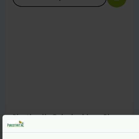
Captcha
*
Mijn naam, e-mail en site opslaan in deze
browser voor de volgende keer wanneer ik
een reactie plaats.
Plasticvrije Babydoekjes – Pingo
vegan
Gewaardeerd
4.25
uit 5