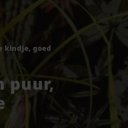
je kindje, goed
 puur,
e