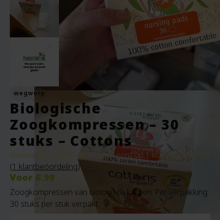
wegwerp
Biologische
Zoogkompressen – 30
stuks – Cottons
Gewaardeerd
5.00
op 5 gebaseerd op
1
klant waardering
(
1
klantbeoordeling)
Voor
6.99
Zoogkompressen van biologisch katoen. Per verpakking:
30 stuks per stuk verpakt.