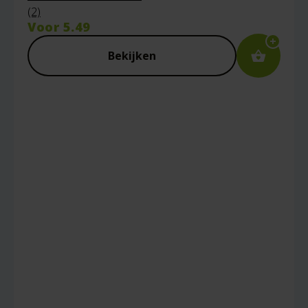
(2)
Voor
5.49
Naam
*
Bekijken
E-mail
*
Captcha
*
Mijn naam, e-mail en site opslaan in deze
browser voor de volgende keer wanneer ik
een reactie plaats.