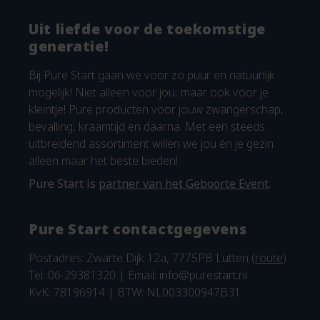
Uit liefde voor de toekomstige
generatie!
Bij Pure Start gaan we voor zo puur en natuurlijk
mogelijk! Niet alleen voor jou, maar ook voor je
kleintje! Pure producten voor jouw zwangerschap,
bevalling, kraamtijd en daarna. Met een steeds
uitbreidend assortiment willen we jou én je gezin
alleen maar het beste bieden!
Pure Start is
partner van het Geboorte Event
.
Pure Start contactgegevens
Postadres: Zwarte Dijk 12a, 7775PB Lutten (
route
)
Tel: 06-29381320 | Email:
info@purestart.nl
KvK: 78196914 | BTW: NL003300947B31