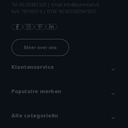
Tel: 06-29381320 | Email:
info@purestart.nl
KvK: 78196914 | BTW: NL003300947B31
Meer over ons
Klantenservice
expand_more
Contact
Populaire merken
expand_more
Betaalmethodes en verzenden
Annuleren & Retourneren
Attitude
Alle categorieën
expand_more
Garantie en klachtenregeling
Blümchen