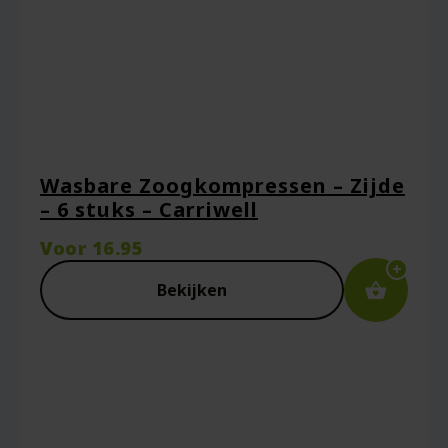
Naam
*
Wasbare Zoogkompressen – Zijde
– 6 stuks – Carriwell
E-mail
*
Voor
16.95
Bekijken
Captcha
*
Mijn naam, e-mail en site opslaan in deze