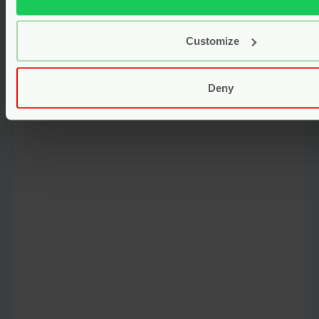
Borstvoedingskruiden – 100 gram
– Jacob Hooy
Customize
Voor
4.75
Bekijken
Deny