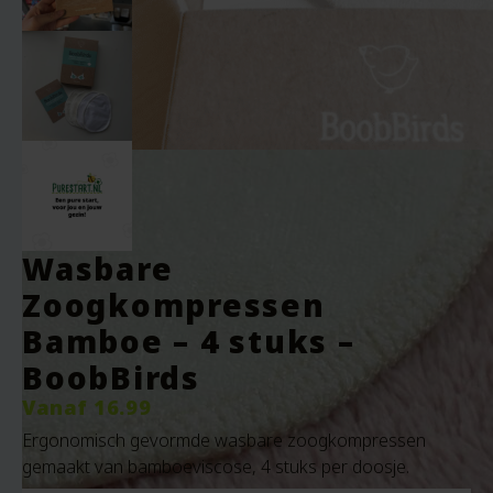
Wasbare
Zoogkompressen
Bamboe – 4 stuks –
BoobBirds
Vanaf
16.99
Ergonomisch gevormde wasbare zoogkompressen
gemaakt van bamboeviscose, 4 stuks per doosje.