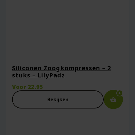
browser voor de volgende keer wanneer ik
een reactie plaats.
Siliconen Zoogkompressen – 2
stuks – LilyPadz
Voor
22.95
Bekijken