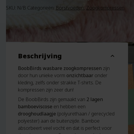
SKU:
N/B
Categorieën:
Borstvoeden
,
Zoogkompressen
Beschrijving
expand_more
BoobBirds wasbare zoogkompressen
zijn
door hun unieke vorm
onzichtbaar
onder
kleding, zelfs onder strakke T-shirts. De
kompressen zijn zeer dun!
De BoobBirds zijn gemaakt van
2 lagen
bamboeviscose
en hebben een
drooghoudlaagje
(polyurethaan / gerecycled
polyester) aan de buitenzijde. Bamboe
absorbeert veel vocht en dat is perfect voor