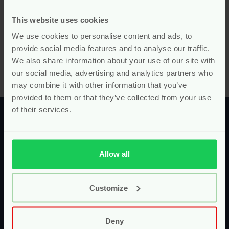
This website uses cookies
Mis je producten? Of ken je een product of merk die Pure
We use cookies to personalise content and ads, to
Start écht in het assortiment moet hebben? Stuur ons
provide social media features and to analyse our traffic.
een appje of mailtje en laat ons weten waar we naar op
We also share information about your use of our site with
zoek moeten gaan volgens jou!
our social media, advertising and analytics partners who
may combine it with other information that you’ve
provided to them or that they’ve collected from your use
of their services.
Allow all
Uit liefde voor de toekomstige
generatie!
Customize
Bij Pure Start gaan we voor zo puur en natuurlijk
mogelijk! Niet alleen voor jou, maar ook voor je
Deny