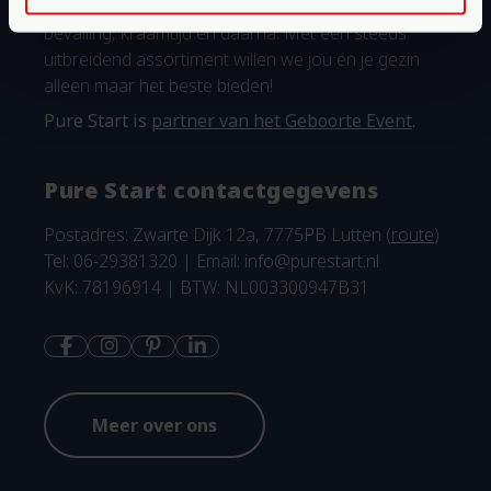
kleintje! Pure producten voor jouw zwangerschap,
bevalling, kraamtijd en daarna. Met een steeds
uitbreidend assortiment willen we jou én je gezin
alleen maar het beste bieden!
Pure Start is
partner van het Geboorte Event
.
Pure Start contactgegevens
Postadres: Zwarte Dijk 12a, 7775PB Lutten (
route
)
Tel: 06-29381320 | Email:
info@purestart.nl
KvK: 78196914 | BTW: NL003300947B31
Meer over ons