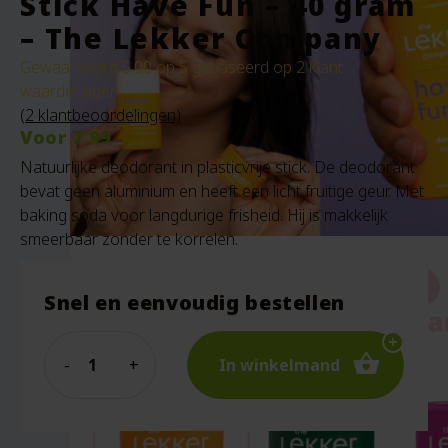
Stick Have Fun – 40 gram
– The Lekker Company
Gewaardeerd
5.00
op 5 gebaseerd op
2
klant
waarderingen
(
2
klantbeoordelingen)
Voor
7.99
Natuurlijke deodorant in plasticvrije stick. De deodorant
bevat geen aluminium en heeft een licht fruitige geur. Met
baking soda voor langdurige frisheid. Hij is makkelijk
smeerbaar zonder te korrelen.
Snel en eenvoudig bestellen
Quantity
In winkelmand