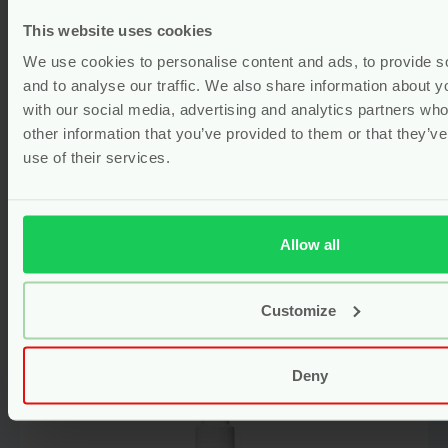
This website uses cookies
Captcha
*
We use cookies to personalise content and ads, to provide s
and to analyse our traffic. We also share information about yo
Natuurlijke Zoogkompressen –
with our social media, advertising and analytics partners wh
26 stuks – Natracare
other information that you’ve provided to them or that they’v
Mijn naam, e-mail en site opslaan in deze
use of their services.
vegan
wegwerp
browser voor de volgende keer wanneer ik
Gewaardeerd
5.00
uit 5
een reactie plaats.
(1)
Voor
3.85
Allow all
Bekijken
Customize
Deny