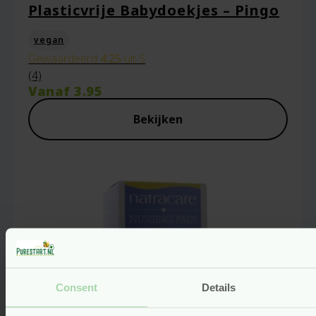
Plasticvrije Babydoekjes – Pingo
Je beoordeling
*
vegan
Gewaardeerd
4.25
uit 5
(4)
Vanaf
3.95
Bekijken
Naam
*
E-mail
*
Consent
Details