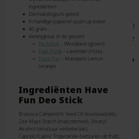
ingrediënten
Dermatologisch getest
In handige papieren push-up koker
40 gram
Verkrijgbaar in de geuren:
Be Active
– Woodland (groen)
Feel Floral
– Lavender (roze)
Have Fun
– Mandarin Lemon
(oranje)
Ingrediënten Have
Fun Deo Stick
Brassica Campestris Seed Oil (koolzaadolie),
Zea Mays Starch (maïszetmeel), Stearyl
Alcohol (structuur verbeteraar),
Caprylic/Capric Triglyceride (vetzuren uit fruit),