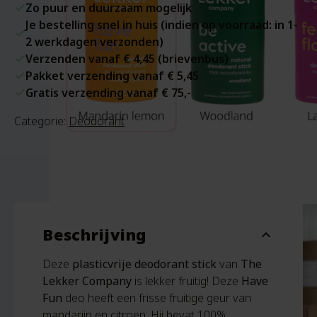
Zo puur en duurzaam mogelijk
Je bestelling snel in huis (indien op voorraad: in 1-
2 werkdagen verzonden)
Verzenden vanaf € 4,45 (brievenbus)
Pakket verzending vanaf € 5,45
Gratis verzending vanaf € 75,-
Categorie:
Deodorant
Beschrijving
expand_more
Deze
plasticvrije deodorant stick
van
The
Lekker Company
is lekker fruitig! Deze
Have
Fun
deo heeft een frisse fruitige geur van
mandarijn en citroen. Hij bevat 100%