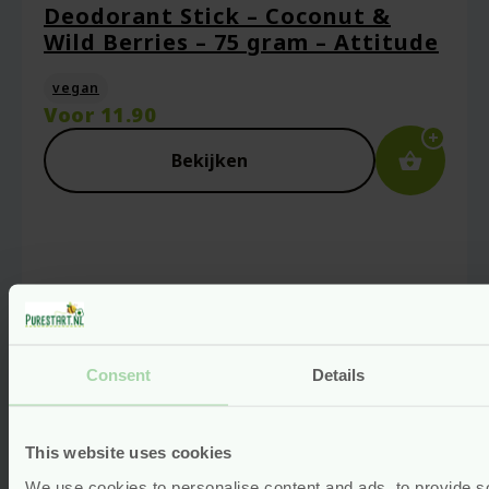
Deodorant Stick – Coconut &
Je beoordeling
*
Wild Berries – 75 gram – Attitude
vegan
Voor
11.90
Bekijken
Naam
*
Consent
Details
E-mail
*
This website uses cookies
We use cookies to personalise content and ads, to provide s