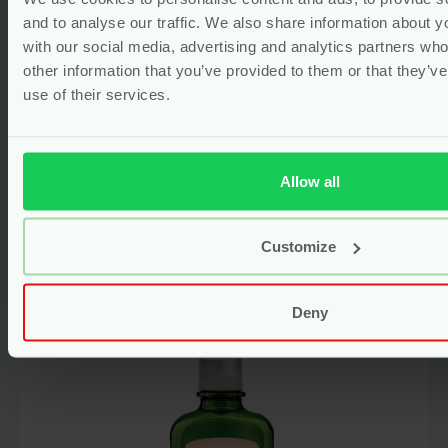
and to analyse our traffic. We also share information about yo
with our social media, advertising and analytics partners wh
Captcha
*
other information that you’ve provided to them or that they’v
Natuurlijke Deodorant Crystal
use of their services.
Aluin Stick – 90 gram – Happy
Earth
Mijn naam, e-mail en site opslaan in deze
nieuw
vegan
browser voor de volgende keer wanneer ik
Allow all
Voor
13.95
een reactie plaats.
Bekijken
Customize
Deny