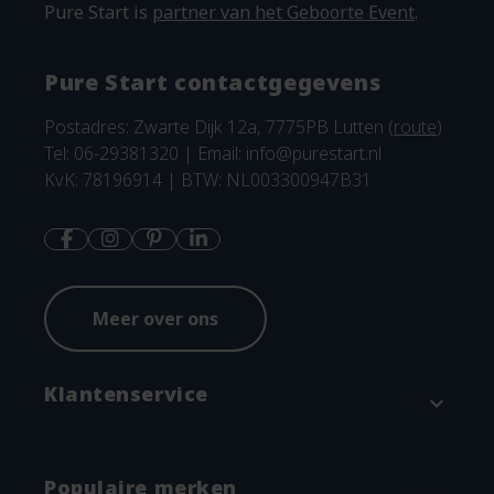
Pure Start is
partner van het Geboorte Event
.
Pure Start contactgegevens
Postadres: Zwarte Dijk 12a, 7775PB Lutten (
route
)
Tel: 06-29381320 | Email:
info@purestart.nl
KvK: 78196914 | BTW: NL003300947B31
Meer over ons
Klantenservice
expand_more
Contact
Populaire merken