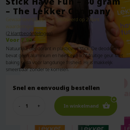
Stick Have Fun – 40 gram
– The Lekker Company
Gewaardeerd
5.00
op 5 gebaseerd op
2
klant
waarderingen
(
2
klantbeoordelingen)
Voor
7.99
Natuurlijke deodorant in plasticvrije stick. De deodorant
bevat geen aluminium en heeft een licht fruitige geur. Met
baking soda voor langdurige frisheid. Hij is makkelijk
smeerbaar zonder te korrelen.
Snel en eenvoudig bestellen
Quantity
In winkelmand