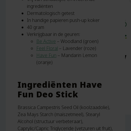
ingrediënten
Dermatologisch getest
In handige papieren push-up koker
40 gram
Verkrijgbaar in de geuren:
Be Active
– Woodland (groen)
Feel Floral
– Lavender (roze)
Have Fun
– Mandarin Lemon
(oranje)
Ingrediënten Have
Fun Deo Stick
Brassica Campestris Seed Oil (koolzaadolie),
Zea Mays Starch (maïszetmeel), Stearyl
Alcohol (structuur verbeteraar),
Caprylic/Capric Triglyceride (vetzuren uit fruit),