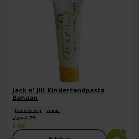
Jack n’ Jill Kindertandpasta
Banaan
fluoride vrij
vegan
Oorspronkelijke
Van
6.75
prijs
5.40
was:
Huidige
€6.75.
prijs
Bekijken