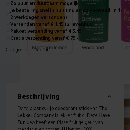
Zo puur en duurzaam mogelijk
Je bestelling snel in huis (indien op voorraad: in 1-
2 werkdagen verzonden)
Verzenden vanaf € 4,45 (brievenbus)
Pakket verzending vanaf € 5,45
Gratis verzending vanaf € 75,-
Categorie:
Deodorant
Beschrijving
expand_more
Deze
plasticvrije deodorant stick
van
The
Lekker Company
is lekker fruitig! Deze
Have
Fun
deo heeft een frisse fruitige geur van
mandarijn en citroen. Hij bevat 100%