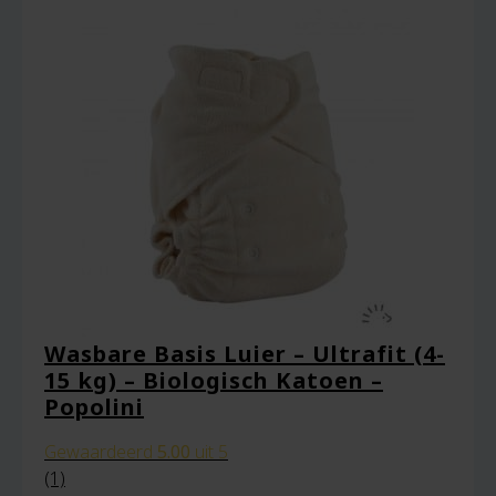
Naam
*
Wasbare Basis Luier – Ultrafit (4-
15 kg) – Biologisch Katoen –
E-mail
*
Popolini
Gewaardeerd
5.00
uit 5
(1)