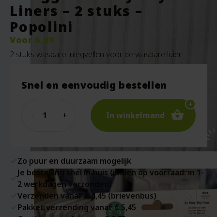
Liners – 2 stuks –
Popolini
Voor
6.99
2 stuks wasbare inlegvellen voor de wasbare luier
Snel en eenvoudig bestellen
Quantity
In winkelmand
Zo puur en duurzaam mogelijk
Je bestelling snel in huis (indien op voorraad: in 1-
2 werkdagen verzonden)
Verzenden vanaf € 4,45 (brievenbus)
Pakket verzending vanaf € 5,45