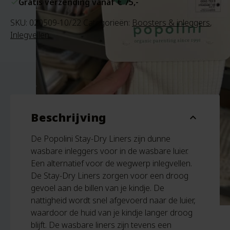
Gratis verzending vanaf € 75,-
SKU:
020509-10/22
Categorieën:
Boosters & inleggers
,
Inlegvellen
Beschrijving
expand_more
De Popolini Stay-Dry Liners zijn dunne
wasbare inleggers voor in de wasbare luier.
Een alternatief voor de wegwerp inlegvellen.
De Stay-Dry Liners zorgen voor een droog
gevoel aan de billen van je kindje. De
nattigheid wordt snel afgevoerd naar de luier,
waardoor de huid van je kindje langer droog
blijft. De wasbare liners zijn tevens een