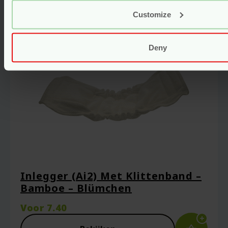
Customize
Deny
Inlegger (Ai2) Met Klittenband –
Bamboe – Blümchen
Voor
7.40