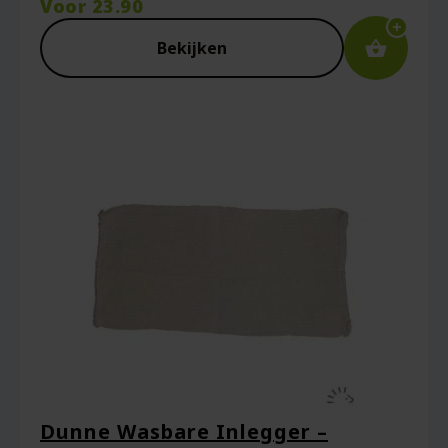
Voor
23.90
Captcha
*
Bekijken
Mijn naam, e-mail en site opslaan in deze
browser voor de volgende keer wanneer ik
een reactie plaats.
Dunne Wasbare Inlegger –