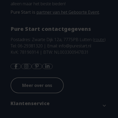
alleen maar het beste bieden!
Pure Start is
partner van het Geboorte Event
.
Pure Start contactgegevens
Postadres: Zwarte Dijk 12a, 7775PB Lutten (
route
)
Tel: 06-29381320 | Email:
info@purestart.nl
KvK: 78196914 | BTW: NL003300947B31
Meer over ons
Klantenservice
expand_more