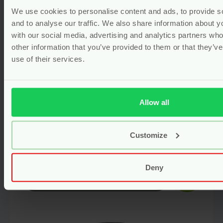
We use cookies to personalise content and ads, to provide s
and to analyse our traffic. We also share information about yo
with our social media, advertising and analytics partners wh
other information that you’ve provided to them or that they’v
use of their services.
Allow all
Less Stress Etherische Olie Blend
– 10 ml – Natural Heroes
Customize
Voor
17.50
Deny
Bekijken