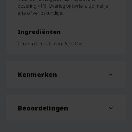
dosering <1%. Overleg bij twijfel altijd met je
arts of verloskundige.
Ingrediënten
Citroen (Citrus Limon Peel) Olie
Kenmerken
expand_more
Inhoud
10 ml
Beoordelingen
expand_more
Beoordelingen