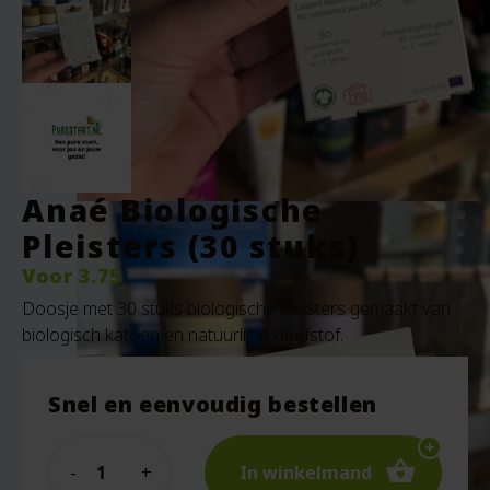
Anaé Biologische
Pleisters (30 stuks)
Voor
3.75
Doosje met 30 stuks biologische pleisters gemaakt van
biologisch katoen en natuurlijke kleefstof.
Snel en eenvoudig bestellen
Quantity
In winkelmand