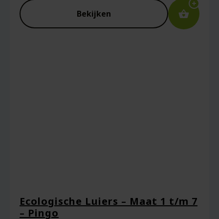
Bekijken
Captcha
*
Mijn naam, e-mail en site opslaan in deze
browser voor de volgende keer wanneer ik
een reactie plaats.
Ecologische Luiers – Maat 1 t/m 7
– Pingo