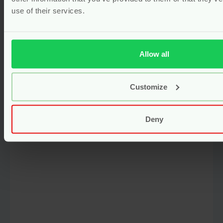
use of their services.
Steriele Gaasjes – Hydrofiel
Katoen – 10 Stuks – Heka
Voor
3.45
Allow all
Bekijken
Customize
Deny