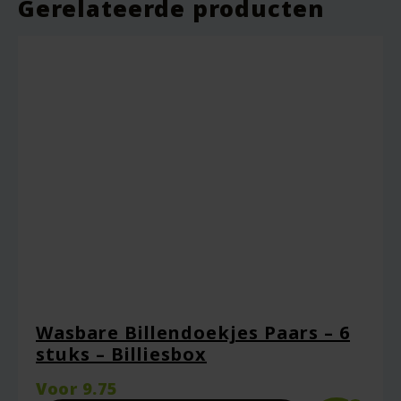
Gerelateerde producten
Je beoordeling
*
Naam
*
Wasbare Billendoekjes Paars – 6
stuks – Billiesbox
E-mail
*
Voor
9.75