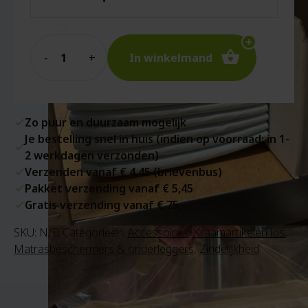
Wissen
Quantity
In winkelmand
Zo puur en duurzaam mogelijk
Je bestelling snel in huis (indien op voorraad: in 1-
2 werkdagen verzonden)
Verzenden vanaf € 4,45 (brievenbus)
Pakket verzending vanaf € 5,45
Gratis verzending vanaf € 75,-
SKU:
N/B
Categorieën:
Accessoires
,
Kraamartikelen los
,
Matrasbeschermers & onderleggers
,
Zindelijkheid