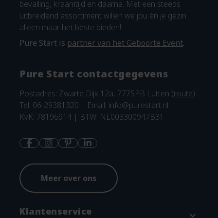
bevalling, kraamtijd en daarna. Met een steeds
uitbreidend assortiment willen we jou én je gezin
alleen maar het beste bieden!
Pure Start is
partner van het Geboorte Event
.
Pure Start contactgegevens
Postadres: Zwarte Dijk 12a, 7775PB Lutten (
route
)
Tel: 06-29381320 | Email:
info@purestart.nl
KvK: 78196914 | BTW: NL003300947B31
Meer over ons
Klantenservice
expand_more