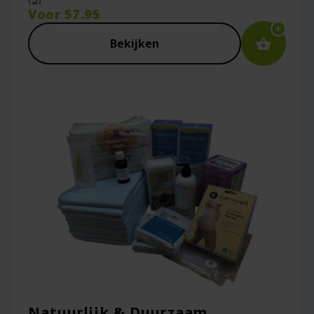
Voor
57.95
Captcha
*
Bekijken
Mijn naam, e-mail en site opslaan in deze
browser voor de volgende keer wanneer ik
een reactie plaats.
Natuurlijk & Duurzaam