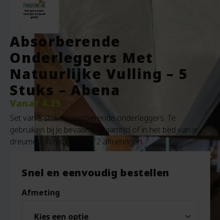
Absorberende
Onderleggers Met
Natuurlijke Vulling – 5
Stuks – Abena
Vanaf
4.25
Set van 5 stuks absorberende onderleggers. Te
gebruiken bij je bevalling, kraamtijd of in het bed van je
dreumes. Verkrijgbaar in 2 afmetingen.
Snel en eenvoudig bestellen
Afmeting