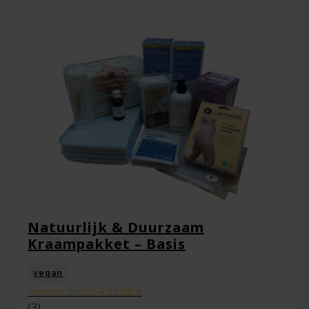
Naam
*
Natuurlijk & Duurzaam
Kraampakket – Basis
E-mail
*
vegan
Gewaardeerd
4.33
uit 5
(3)