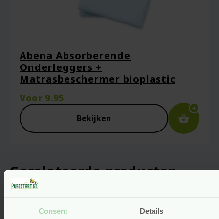
Abena Absorberende
Onderleggers +
Matrasbeschermer bioplastic
Voor
9.95
Bekijken
Gerelateerde producten
Consent
Details