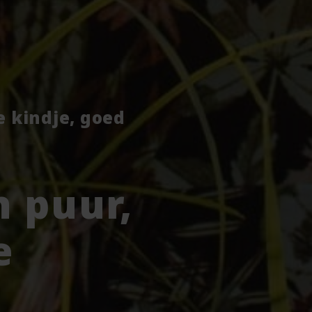
je kindje, goed
 puur,
e