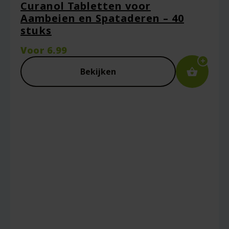
Curanol Tabletten voor
Naam
*
Aambeien en Spataderen – 40
stuks
Voor
6.99
E-mail
*
Bekijken
Captcha
*
Mijn naam, e-mail en site opslaan in deze
browser voor de volgende keer wanneer ik
een reactie plaats.