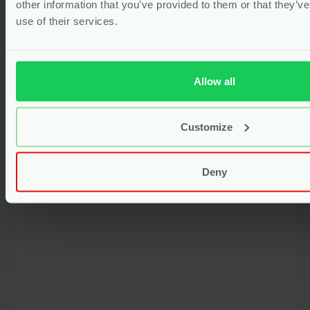
Biologisch Katoen – 70×100 cm –
other information that you’ve provided to them or that they’v
Grünspecht
use of their services.
Voor
17.99
Bekijken
Allow all
Customize
Deny