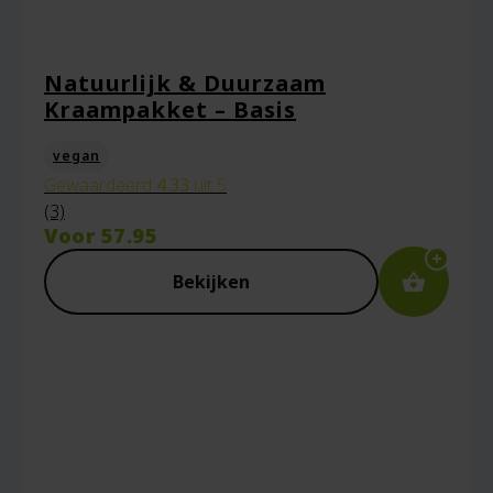
Natuurlijk & Duurzaam
Kraampakket – Basis
vegan
Gewaardeerd
4.33
uit 5
(3)
Voor
57.95
Bekijken