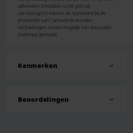
uitbreiden. Inmiddels is het gebruik
van biologisch katoen de standaard bij de
producten van Carriwell én worden
verpakkingen zoveel mogelijk van duurzaam
materiaal gemaakt.
Kenmerken
expand_more
Aantal
10 stuks
Beoordelingen
expand_more
Beoordelingen
Er zijn nog geen beoordelingen.