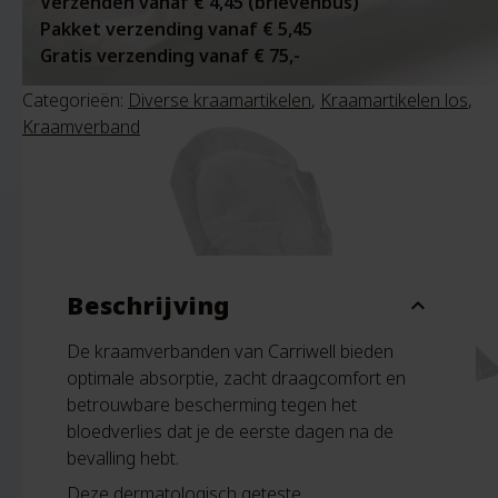
Verzenden vanaf € 4,45 (brievenbus)
Pakket verzending vanaf € 5,45
Gratis verzending vanaf € 75,-
Categorieën:
Diverse kraamartikelen
,
Kraamartikelen los
,
Kraamverband
Beschrijving
expand_more
De kraamverbanden van Carriwell bieden
optimale absorptie, zacht draagcomfort en
betrouwbare bescherming tegen het
bloedverlies dat je de eerste dagen na de
bevalling hebt.
Deze dermatologisch geteste