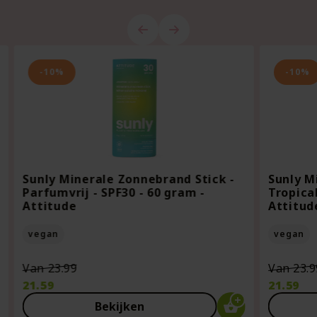
-10%
-10%
Sunly Minerale Zonnebrand Stick -
Sunly M
Parfumvrij - SPF30 - 60 gram -
Tropical
Attitude
Attitud
vegan
vegan
Oorspronkelijke
Van
23.99
Van
23.9
prijs
21.59
21.59
was:
Huidige
Huidige
Bekijken
€23.99.
prijs
prijs