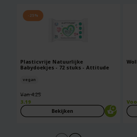
-25%
Plasticvrije Natuurlijke
Wol
Babydoekjes - 72 stuks - Attitude
vegan
Oorspronkelijke
Van
4.25
prijs
3.19
Vo
was:
Huidige
Bekijken
€4.25.
prijs
is:
€3.19.