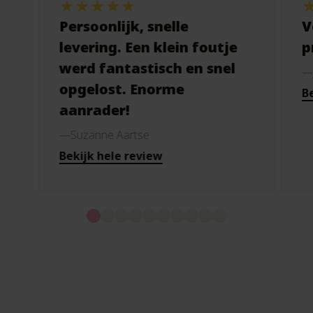
Persoonlijk, snelle
V
levering. Een klein foutje
p
werd fantastisch en snel
opgelost. Enorme
Be
aanrader!
Suzanne Aartse
Bekijk hele review
Merken voor de komende
generaties.