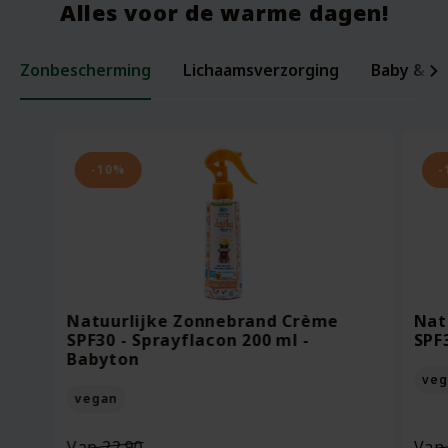
Alles voor de warme dagen!
Zonbescherming
Lichaamsverzorging
Baby & ki
Laxerende Zaden - Biologische Mix -
Organic Baby Starter Set - Pure
Per
Voe
200 gram
Beginnings
ml -
Bee
-10%
-
Oorspronkelijke
Van
18.95
Voor
7.95
Vo
prijs
13.27
Vo
was:
Huidige
Bekijken
Bekijken
€18.95.
prijs
Natuurlijke Zonnebrand Crème
Nat
is:
SPF30 - Sprayflacon 200 ml -
SPF
€13.27.
Babyton
veg
vegan
Oorspronkelijke
Van
22.90
Va