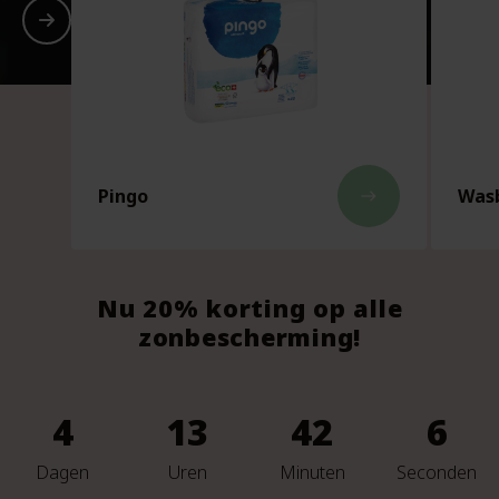
Pingo
Wasb
east
Nu 20% korting op alle
zonbescherming!
4
13
42
4
Dagen
Uren
Minuten
Seconden