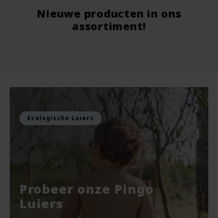
Nieuwe producten in ons
Vanaf
9.75
Vo
assortiment!
Voor
7.99
Vo
Bekijken
Bekijken
Ecologische Luiers
Probeer onze Pingo
Luiers