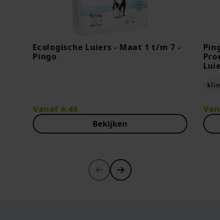
Ecologische Luiers - Maat 1 t/m 7 -
Pin
Pingo
Pro
Lui
kli
Vanaf
6.45
Van
Bekijken
-30%