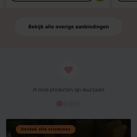
is:
is:
€21.59.
€21.59.
Bekijk alle overige aanbiedingen
Al onze producten zijn duurzaam
Ontdek alle vitamines