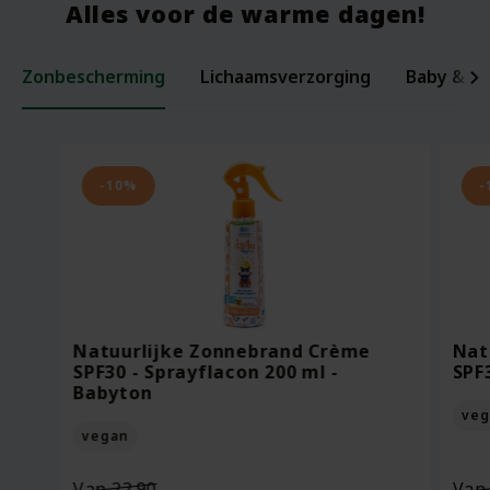
Alles voor de warme dagen!
Zonbescherming
Lichaamsverzorging
Baby & ki
Laxerende Zaden - Biologische Mix -
Organic Baby Starter Set - Pure
Per
Voe
200 gram
Beginnings
ml -
Bee
-10%
-
Oorspronkelijke
Van
18.95
Voor
7.95
Vo
prijs
13.27
Vo
was:
Huidige
Bekijken
Bekijken
€18.95.
prijs
Natuurlijke Zonnebrand Crème
Nat
is:
SPF30 - Sprayflacon 200 ml -
SPF
€13.27.
Babyton
veg
vegan
Oorspronkelijke
Van
22.90
Va