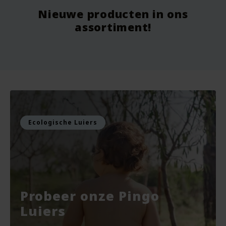
Nieuwe producten in ons
Vanaf
9.75
Vo
assortiment!
Voor
7.99
Vo
Bekijken
Bekijken
Ecologische Luiers
Probeer onze Pingo
Luiers