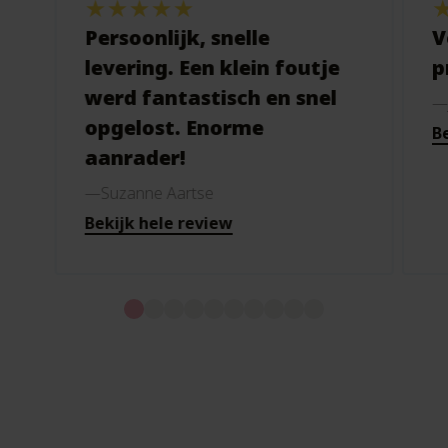
Persoonlijk, snelle
V
levering. Een klein foutje
p
werd fantastisch en snel
opgelost. Enorme
Be
aanrader!
Suzanne Aartse
Bekijk hele review
Merken voor de komende
generaties.