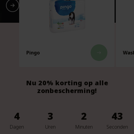
Pingo
Wasb
east
Nu 20% korting op alle
zonbescherming!
4
3
2
41
Dagen
Uren
Minuten
Seconden