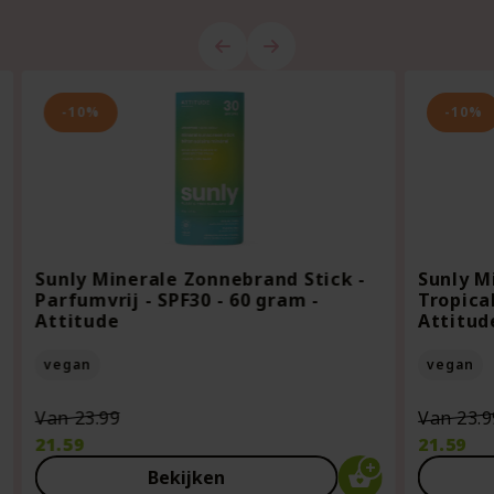
-10%
-10%
Sunly Minerale Zonnebrand Stick -
Sunly M
Parfumvrij - SPF30 - 60 gram -
Tropical
Attitude
Attitud
vegan
vegan
Oorspronkelijke
Van
23.99
Van
23.9
prijs
21.59
21.59
was:
Huidige
Huidige
Bekijken
€23.99.
prijs
prijs