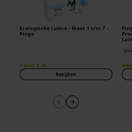
Ecologische Luiers - Maat 1 t/m 7 -
Pin
Pingo
Pro
Lui
kli
Vanaf
6.45
Van
Bekijken
-30%