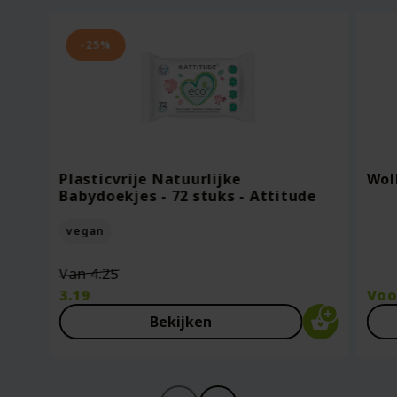
-25%
Plasticvrije Natuurlijke
Wol
Babydoekjes - 72 stuks - Attitude
vegan
Oorspronkelijke
Van
4.25
prijs
3.19
Vo
was:
Huidige
Bekijken
€4.25.
prijs
is:
€3.19.