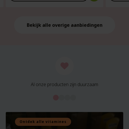
is:
is:
€21.59.
€21.59.
Bekijk alle overige aanbiedingen
Al onze producten zijn duurzaam
Ontdek alle vitamines