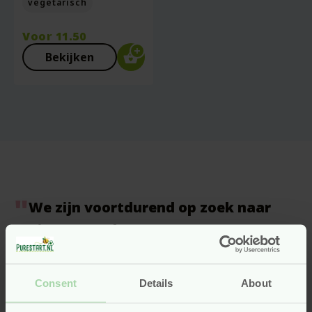
vegetarisch
Voor
11.50
Bekijken
We zijn voortdurend op zoek naar
nieuwe producten voor ons
assortiment. Eerlijke producten voor
het hele gezin!
Consent
Details
About