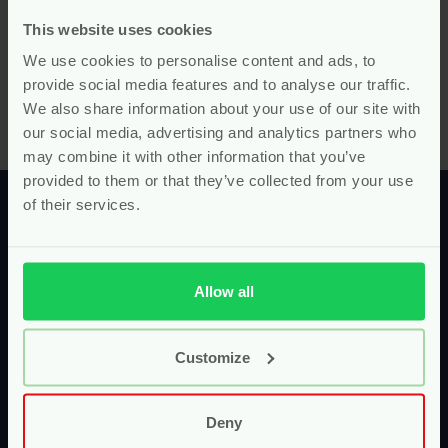
This website uses cookies
Mis je producten? Of ken je een product of merk die Pure
Start écht in het assortiment moet hebben? Stuur ons
We use cookies to personalise content and ads, to
een appje of mailtje en laat ons weten waar we naar op
provide social media features and to analyse our traffic.
zoek moeten gaan volgens jou!
We also share information about your use of our site with
our social media, advertising and analytics partners who
may combine it with other information that you’ve
provided to them or that they’ve collected from your use
of their services.
Allow all
Uit liefde voor de toekomstige
generatie!
Customize
Bij Pure Start gaan we voor zo puur en natuurlijk
mogelijk! Niet alleen voor jou, maar ook voor je
Deny
kleintje! Pure producten voor jouw zwangerschap,