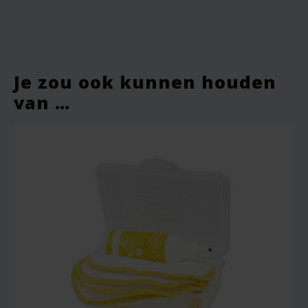
Je e-mailadres wordt niet gepubliceerd.
Vereiste velden zijn gemarkeerd met
*
Je waardering
*
Je zou ook kunnen houden
van …
Je beoordeling
*
Naam
*