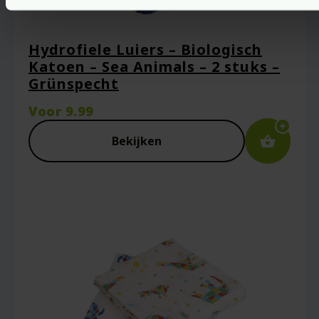
Hydrofiele Luiers – Biologisch
Katoen – Sea Animals – 2 stuks –
Grünspecht
Voor
9.99
Bekijken