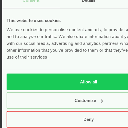
Consent
Details
Hydrofiele Luiers – Biologisch
Katoen Wit – 5 stuks –
Grünspecht
This website uses cookies
Voor
16.95
We use cookies to personalise content and ads, to provide s
and to analyse our traffic. We also share information about yo
Bekijken
with our social media, advertising and analytics partners wh
other information that you’ve provided to them or that they’v
use of their services.
Allow all
Customize
Deny