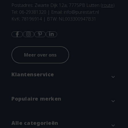
Postadres: Zwarte Dijk 12a, 7775PB Lutten (
route
)
Tel: 06-29381320 | Email:
info@purestart.nl
KvK: 78196914 | BTW: NL003300947B31
Meer over ons
Klantenservice
expand_more
Contact
Populaire merken
expand_more
Betaalmethodes en verzenden
Annuleren & Retourneren
Attitude
Alle categorieën
expand_more
Garantie en klachtenregeling