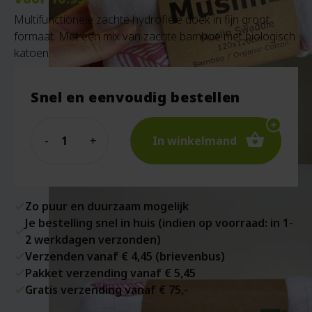
Multifunctionele zachte hydrofiele doek in fijn groot
formaat. Met een mix van zachte bamboe met biologisch
katoen.
Snel en eenvoudig bestellen
Quantity
In winkelmand
Zo puur en duurzaam mogelijk
Je bestelling snel in huis (indien op voorraad: in 1-
2 werkdagen verzonden)
Verzenden vanaf € 4,45 (brievenbus)
Pakket verzending vanaf € 5,45
Gratis verzending vanaf € 75,-