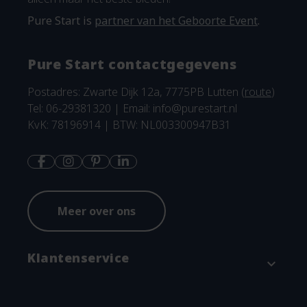
Pure Start is
partner van het Geboorte Event
.
Pure Start contactgegevens
Postadres: Zwarte Dijk 12a, 7775PB Lutten (
route
)
Tel: 06-29381320 | Email:
info@purestart.nl
KvK: 78196914 | BTW: NL003300947B31
Meer over ons
Klantenservice
expand_more
Contact