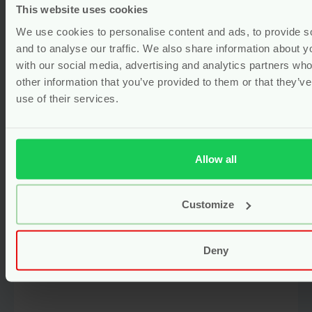
This website uses cookies
We use cookies to personalise content and ads, to provide s
and to analyse our traffic. We also share information about yo
with our social media, advertising and analytics partners wh
other information that you’ve provided to them or that they’v
Hydrofiele Luiers – Biologisch
use of their services.
Katoen – Sea Animals – 2 stuks –
Grünspecht
Voor
9.99
Allow all
Bekijken
Customize
Deny