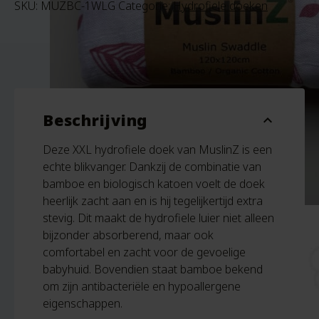
SKU:
MUZBC-1WLG
Categorie:
Hydrofiele doeken
Beschrijving
expand_more
Deze XXL hydrofiele doek van MuslinZ is een
echte blikvanger. Dankzij de combinatie van
bamboe en biologisch katoen voelt de doek
heerlijk zacht aan en is hij tegelijkertijd extra
stevig. Dit maakt de hydrofiele luier niet alleen
bijzonder absorberend, maar ook
comfortabel en zacht voor de gevoelige
babyhuid. Bovendien staat bamboe bekend
om zijn antibacteriële en hypoallergene
eigenschappen.