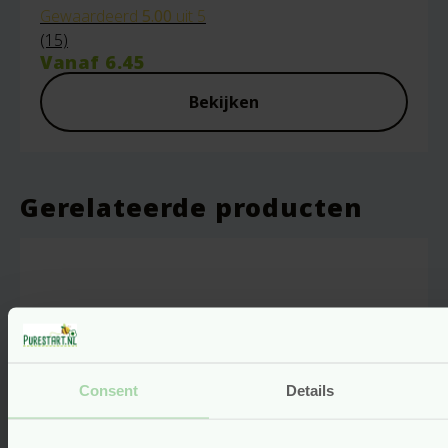
Gewaardeerd
5.00
uit 5
(15)
Vanaf
6.45
Bekijken
Gerelateerde producten
Consent
Details