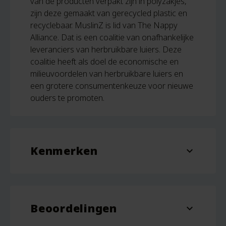
van de producten verpakt zijn in polyzakjes,
zijn deze gemaakt van gerecycled plastic en
recyclebaar. MuslinZ is lid van The Nappy
Alliance. Dat is een coalitie van onafhankelijke
leveranciers van herbruikbare luiers. Deze
coalitie heeft als doel de economische en
milieuvoordelen van herbruikbare luiers en
een grotere consumentenkeuze voor nieuwe
ouders te promoten.
Kenmerken
expand_more
Aantal
1
Beoordelingen
Kleur
Roze, Wit
expand_more