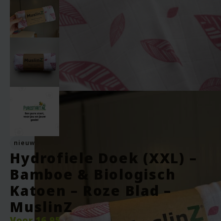
nieuw
Hydrofiele Doek (XXL) –
Bamboe & Biologisch
Katoen – Roze Blad –
MuslinZ
Voor
16.95