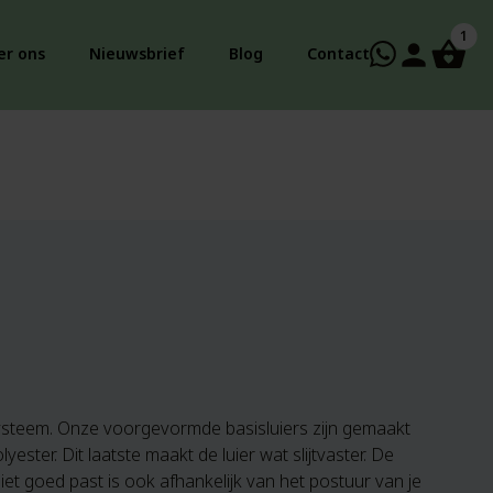
1
person
er ons
Nieuwsbrief
Blog
Contact
systeem. Onze voorgevormde basisluiers zijn gemaakt
ster. Dit laatste maakt de luier wat slijtvaster. De
iet goed past is ook afhankelijk van het postuur van je