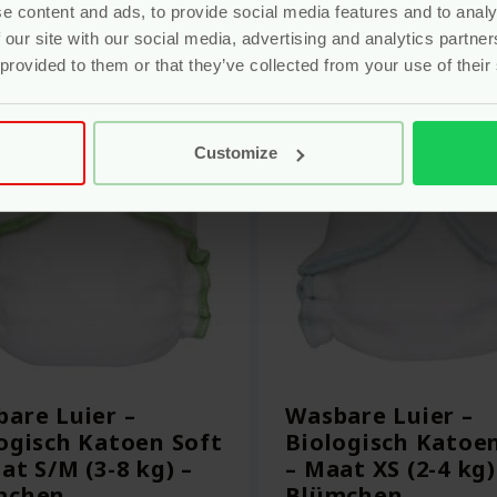
Bekijken
Bekijken
e content and ads, to provide social media features and to analy
 our site with our social media, advertising and analytics partn
 provided to them or that they’ve collected from your use of their
Customize
are Luier –
Wasbare Luier –
ogisch Katoen Soft
Biologisch Katoe
at S/M (3-8 kg) –
– Maat XS (2-4 kg)
mchen
Blümchen