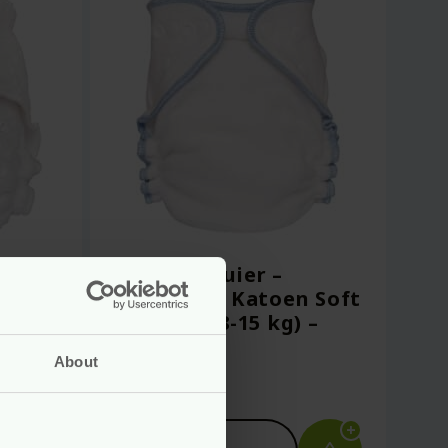
Wasbare Luier –
–
Biologisch Katoen Soft
–
– Maat L (8-15 kg) –
Blümchen
About
Voor
10.99