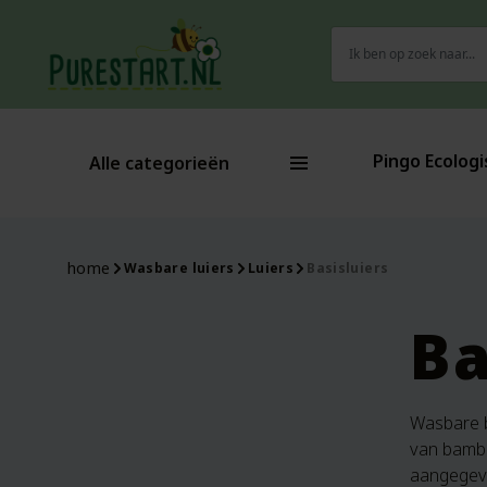
Zoeken
naar:
Pingo Ecologi
Alle categorieën
home
Wasbare luiers
Luiers
Basisluiers
Ba
Wasbare b
van bamboe
aangegeven