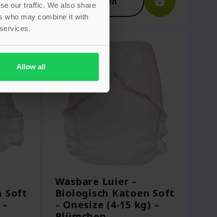
Bekijken
se our traffic. We also share
ers who may combine it with
 services.
Allow all
Wasbare Luier –
n Soft
Biologisch Katoen Soft
 –
– Onesize (4-15 kg) –
Blümchen