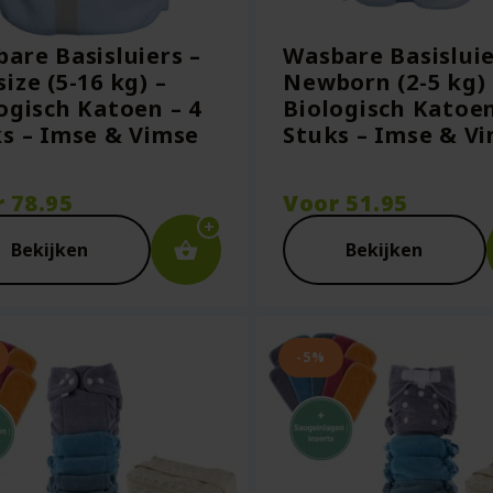
are Basisluiers –
Wasbare Basisluie
ize (5-16 kg) –
Newborn (2-5 kg) 
ogisch Katoen – 4
Biologisch Katoen
s – Imse & Vimse
Stuks – Imse & V
r
78.95
Voor
51.95
Bekijken
Bekijken
-5%