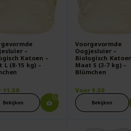
rgevormde
Voorgevormde
esluier –
Oogjesluier –
ogisch Katoen –
Biologisch Katoen
 L (8-15 kg) –
Maat S (3-7 kg) –
mchen
Blümchen
r
11.50
Voor
9.50
Bekijken
Bekijken