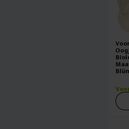
Voo
Oogj
Biol
Maat
Blü
Voo