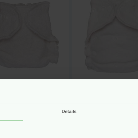
are Luier –
Wasbare Luier –
boe Badstof –
Bamboe Badstof 
orn (2-5 kg) –
Onesize (3-15 kg) 
mchen
Blümchen
Details
r
6.90
Voor
10.95