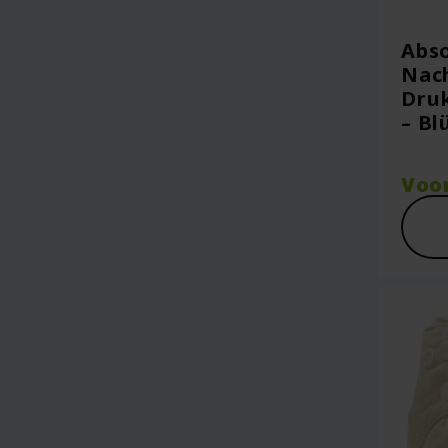
Abs
Nach
Dru
– B
Voo