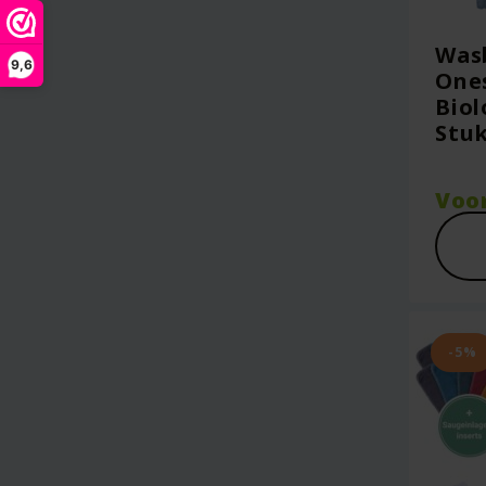
Wasb
9,6
Ones
Biol
Stuk
Voo
-5%