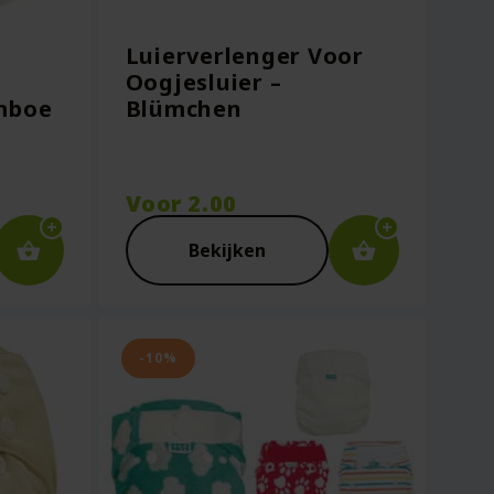
Luierverlenger Voor
Oogjesluier –
mboe
Blümchen
Voor
2.00
Bekijken
-10%