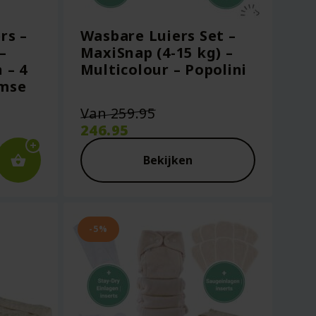
rs –
Wasbare Luiers Set –
–
MaxiSnap (4-15 kg) –
 – 4
Multicolour – Popolini
imse
Oorspronkelijke
Van
259.95
prijs
246.95
was:
Huidige
€259.95.
prijs
Bekijken
is:
€246.95.
-5%