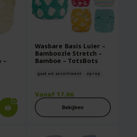
Wasbare Basis Luier –
Bamboozle Stretch –
 –
Bamboe – TotsBots
gaat uit assortiment
op=op
Vanaf
17.06
Bekijken