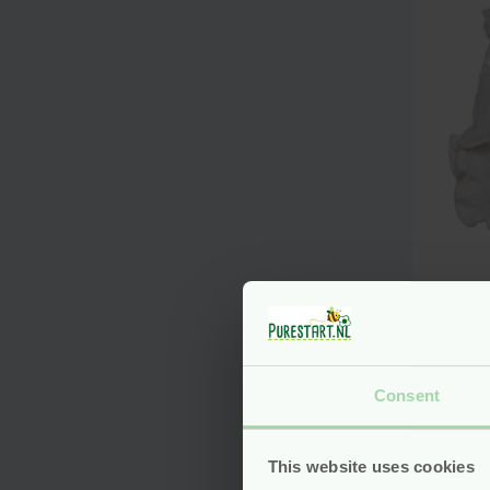
Wasb
Bam
Newb
Blü
Consent
Voo
This website uses cookies