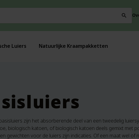
Ov
search
sche Luiers
Natuurlijke Kraampakketten
sisluiers
asisluiers zijn het absorberende deel van een tweedelig luier
, biologisch katoen, of biologisch katoen deels gemixt met polye
 gewichten voor de luiers zijn indicaties. Of een maat wel of n