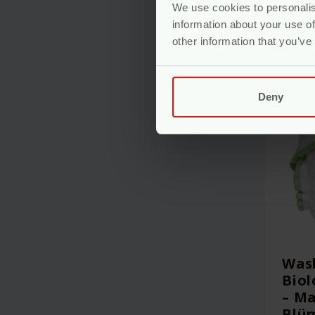
We use cookies to personalis
information about your use of
other information that you’ve
Deny
Wasb
Biol
– Ma
Blü