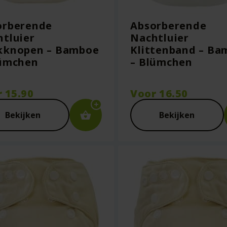
orberende
Absorberende
tluier
Nachtluier
kknopen – Bamboe
Klittenband – Ba
lümchen
– Blümchen
r
15.90
Voor
16.50
Bekijken
Bekijken