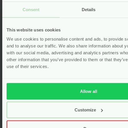
Men 24h Deodorant Roller – 50 ml
Consent
Details
– Weleda
vegan
This website uses cookies
Voor
7.49
We use cookies to personalise content and ads, to provide s
and to analyse our traffic. We also share information about yo
Bekijken
with our social media, advertising and analytics partners wh
other information that you’ve provided to them or that they’v
use of their services.
Allow all
Customize