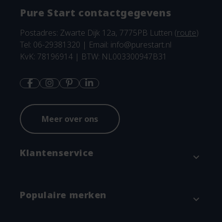
Pure Start contactgegevens
Postadres: Zwarte Dijk 12a, 7775PB Lutten (
route
)
Tel: 06-29381320 | Email:
info@purestart.nl
KvK: 78196914 | BTW: NL003300947B31
Meer over ons
Klantenservice
expand_more
Contact
Populaire merken
expand_more
Betaalmethodes en verzenden