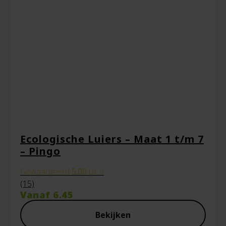
browser voor de volgende keer wanneer ik
een reactie plaats.
Ecologische Luiers – Maat 1 t/m 7
– Pingo
Gewaardeerd
5.00
uit 5
(15)
Vanaf
6.45
Bekijken