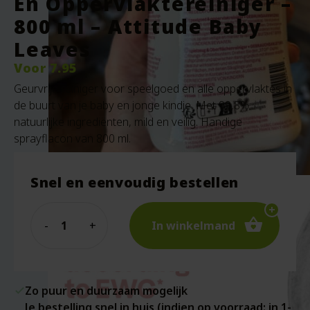
En Oppervlaktereiniger –
800 ml – Attitude Baby
Leaves
Voor
7.95
Geurvrije reiniger voor speelgoed en alle oppervlaktes in
de buurt van je baby en jonge kindje. Met 99,8%
natuurlijke ingrediënten, mild en veilig. Handige
sprayflacon van 800 ml.
Snel en eenvoudig bestellen
Quantity
In winkelmand
Zo puur en duurzaam mogelijk
Je bestelling snel in huis (indien op voorraad: in 1-