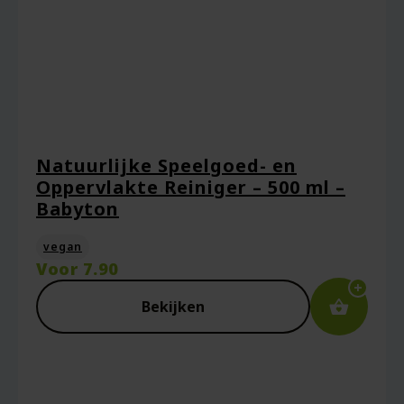
Naam
*
Natuurlijke Speelgoed- en
Oppervlakte Reiniger – 500 ml –
E-mail
*
Babyton
vegan
Voor
7.90
Captcha
*
Bekijken
Mijn naam, e-mail en site opslaan in deze