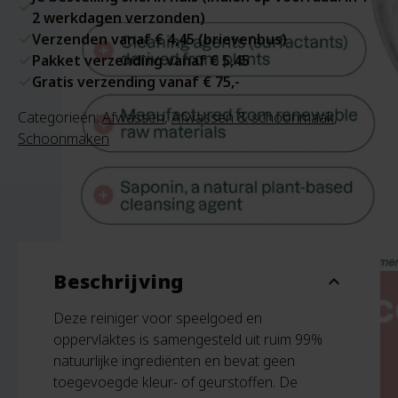
2 werkdagen verzonden)
Verzenden vanaf € 4,45 (brievenbus)
Pakket verzending vanaf € 5,45
Gratis verzending vanaf € 75,-
Categorieën:
Afwassen
,
Afwassen & schoonmaak
,
Schoonmaken
Beschrijving
expand_more
Deze reiniger voor speelgoed en
oppervlaktes is samengesteld uit ruim 99%
natuurlijke ingrediënten en bevat geen
toegevoegde kleur- of geurstoffen. De