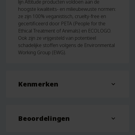
lijn Attitude producten voldoen aan de
hoogste kwaliteits- en milieubewuste normen:
ze zijn 100% veganistisch, cruelty-free en
gecertificeerd door PETA (People for the
Ethical Treatment of Animals) en ECOLOGO.
Ook zijn ze vrijgesteld van potentieel
schadelijke stoffen volgens de Environmental
Working Group (EWG).
Kenmerken
expand_more
Inhoud
800 ml
Beoordelingen
expand_more
Beoordelingen