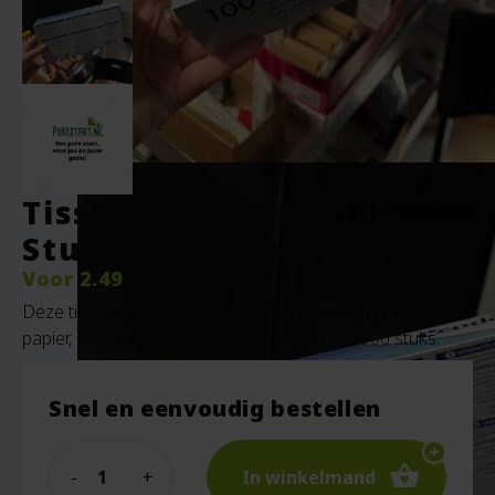
Tissues Box Eco – 100
Stuks – Ecodoo
Voor
2.49
Deze tissues zijn gemaakt van drie lagen gerecycled
papier, plasticvrij verpakt in kartonnen box, 100 stuks.
Snel en eenvoudig bestellen
Quantity
In winkelmand