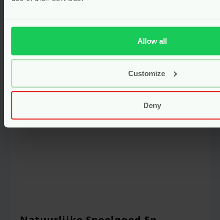
Voor
7.90
Bekijken
Allow all
Customize
Deny
Natuurlijke Speelgoed En