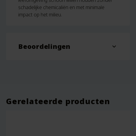
leefomgeving schoon willen houden zonder
schadelijke chemicaliën en met minimale
impact op het milieu.
Beoordelingen
expand_more
Gerelateerde producten