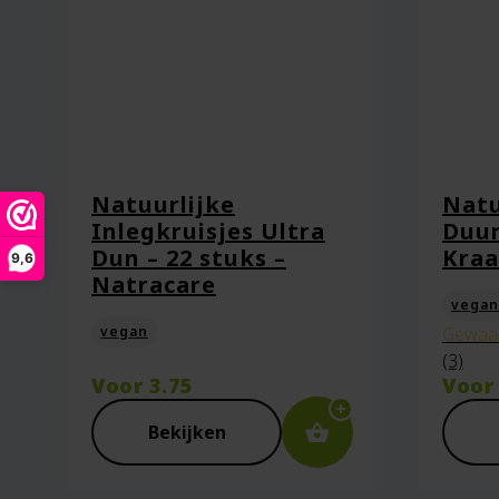
Natuurlijke
Natu
Inlegkruisjes Ultra
Duu
Dun – 22 stuks –
Kraa
9,6
Natracare
vegan
vegan
Gewaa
(3)
Voor
3.75
Voo
Bekijken