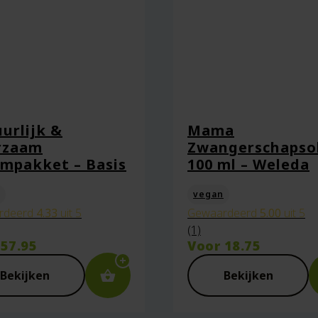
urlijk &
Mama
rzaam
Zwangerschapsol
mpakket – Basis
100 ml – Weleda
vegan
rdeerd
4.33
uit 5
Gewaardeerd
5.00
uit 5
(1)
r
57.95
Voor
18.75
Bekijken
Bekijken