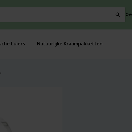
Ov
search
sche Luiers
Natuurlijke Kraampakketten
o