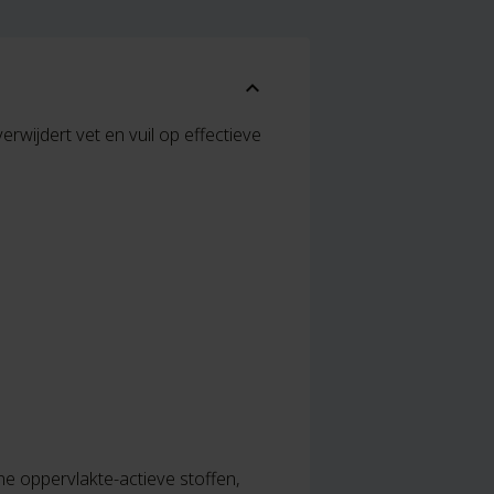
expand_more
rwijdert vet en vuil op effectieve
e oppervlakte-actieve stoffen,