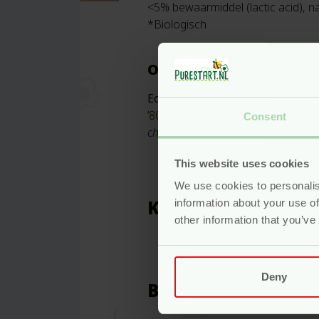
<5% bewaarmiddel (lactic acid), na
*Biologisch
Over het merk Ecodo
Ecodoo
is een Frans merk gespeci
’80 op de markt zijn. Het merk r
Consent
chemicaliën en met minimale impa
This website uses cookies
We use cookies to personalis
Kenmerken
information about your use of
other information that you’ve
Inhoud
Deny
Beoordelingen