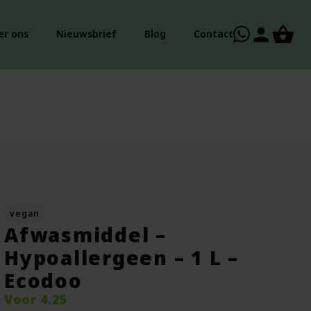
person
er ons
Nieuwsbrief
Blog
Contact
vegan
Afwasmiddel –
Hypoallergeen – 1 L –
Ecodoo
Voor
4.25