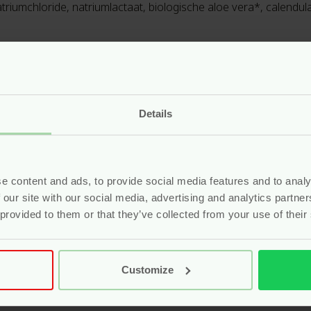
triumchloride, natriumlactaat, biologische aloe vera*, calendula
o
aliseerd in
ecologische huishoud- en schoonmaakproducten
icht zich op consumenten die hun leefomgeving schoon willen h
Details
ct op het milieu
.
e content and ads, to provide social media features and to analy
 our site with our social media, advertising and analytics partn
 provided to them or that they’ve collected from your use of their
1 liter
Customize