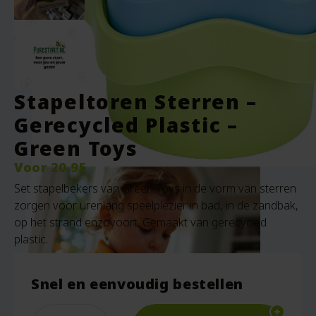
Stapeltoren Sterren –
Gerecycled Plastic –
Green Toys
Voor
20.95
Set stapelbekers van Green Toys in de vorm van sterren
zorgen voor urenlang speelplezier in bad, in de zandbak,
op het strand enzovoort. Gemaakt van gerecycled
plastic.
Snel en eenvoudig bestellen
Quantity