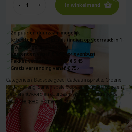
In winkelmand
Zo puur en duurzaam mogelijk
Je bestelling snel in huis (indien op voorraad: in 1-
2 werkdagen verzonden)
Verzenden vanaf € 4,45 (brievenbus)
Pakket verzending vanaf € 5,45
Gratis verzending vanaf € 75,-
Categorieën:
Badspeelgoed
,
Cadeau inspiratie
,
Groene
Kinderopvang
,
Samen spelen
,
Spelen & creatief
,
Spelen
met verantwoord en duurzaam speelgoed
,
Strand- &
zandspeelgoed
,
Vormen en stapelen