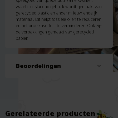
speelgoed van goede duurzame kwaliteit
waarbij uitsluitend gebruik wordt gemaakt van
gerecycled plastic en ander milieuvriendelijk
materiaal. Dit helpt fossiele oliën te reduceren
en het broeikaseffect te verminderen. Ook zijn
de verpakkingen gemaakt van gerecycled
papier.
Beoordelingen
expand_more
Beoordelingen
Er zijn nog geen beoordelingen.
Wees de eerste om “Stapeltoren Sterren –
Gerecycled Plastic – Green Toys” te
beoordelen
Gerelateerde producten
Je e-mailadres wordt niet gepubliceerd.