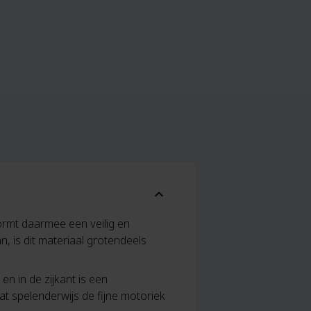
expand_more
rmt daarmee een veilig en
an, is dit materiaal grotendeels
en in de zijkant is een
t spelenderwijs de fijne motoriek