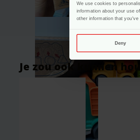
We use cookies to personalis
Wees de eerste om “Speelgoed Vr
information about your use of
Je e-mailadres wordt niet gepublic
other information that you’ve
Je waardering
*
Deny
Je beoordeling
*
Je zou ook kunnen ho