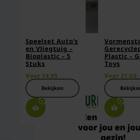
Naam
*
E-mail
*
Speelset Auto’s
Vormensto
en Vliegtuig –
Gerecycle
Bioplastic – 5
Plastic – 
Stuks
Toys
Captcha
*
Voor
14.95
Voor
21.50
Bekijken
Bekijke
Mijn naam, e-mail en site opsl