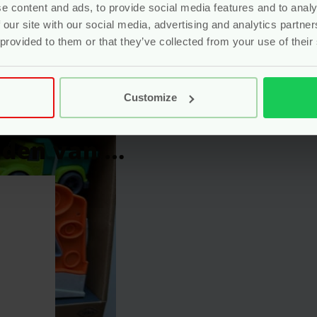
e content and ads, to provide social media features and to analy
achtwagen Met Vormenstoof – Bioplastic” te beoordelen
 our site with our social media, advertising and analytics partn
eerd.
Vereiste velden zijn gemarkeerd met
*
 provided to them or that they’ve collected from your use of their
Customize
uden van …