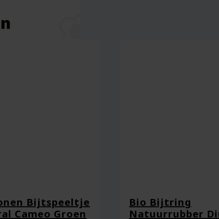
en
conen Bijtspeeltje
Bio Bijtring
ral Cameo Groen
Natuurrubber Di