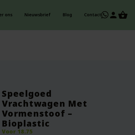
person
er ons
Nieuwsbrief
Blog
Contact
Speelgoed
Vrachtwagen Met
Vormenstoof –
Bioplastic
Voor
18.75