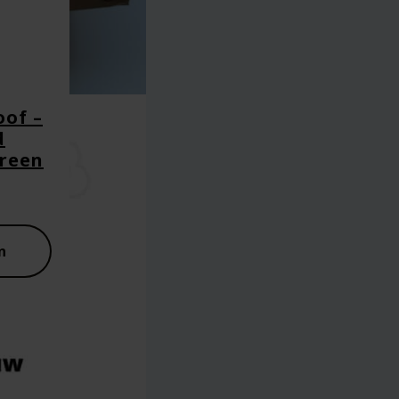
of –
d
Green
n
aan in deze browser voor de volgende keer wanneer ik een react