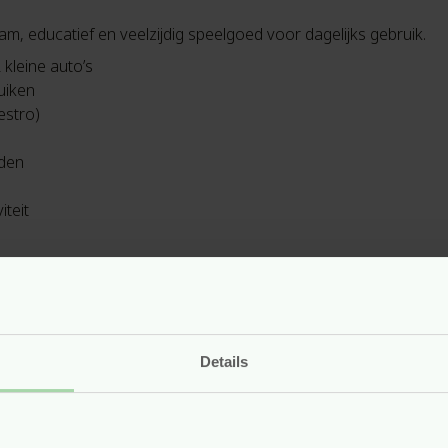
m, educatief en veelzijdig speelgoed voor dagelijks gebruik.
kleine auto’s
uiken
estro)
nden
iteit
Details