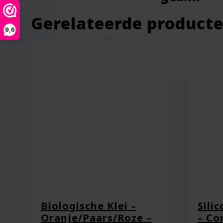
Gerelateerde product
9,6
Biologische Klei –
Sili
Oranje/Paars/Roze –
– Co