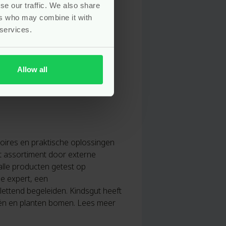
se our traffic. We also share
ers who may combine it with
 services.
Allow all
soires en praktische oplossingen
t assortiment door externe
alle producten getest op
je expert, een
ettend begeleiden. Kindsgut heeft
ën en planten bomen. Lees meer