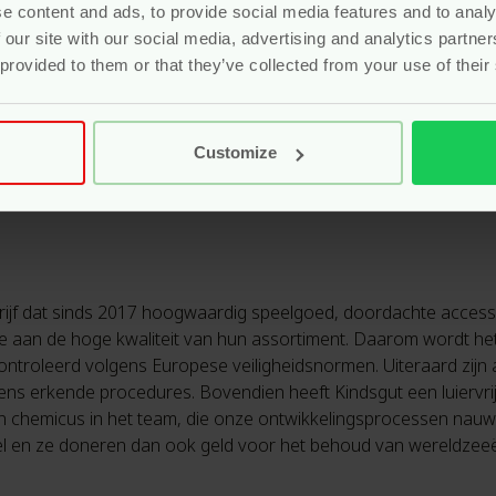
ijne motoriek en creatief spel
e content and ads, to provide social media features and to analy
 our site with our social media, advertising and analytics partn
 maanden
 provided to them or that they’ve collected from your use of their
Customize
edrijf dat sinds 2017 hoogwaardig speelgoed, doordachte acces
rde aan de hoge kwaliteit van hun assortiment. Daarom wordt he
ontroleerd volgens Europese veiligheidsnormen. Uiteraard zijn 
gens erkende procedures. Bovendien heeft Kindsgut een luiervri
n chemicus in het team, die onze ontwikkelingsprocessen nauwl
l en ze doneren dan ook geld voor het behoud van wereldzee