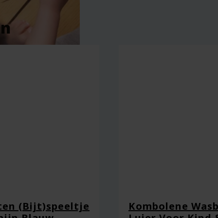
en
en (Bijt)speeltje
Kombolene Wasb
nijn Blauw –
Luier Voor Kind 