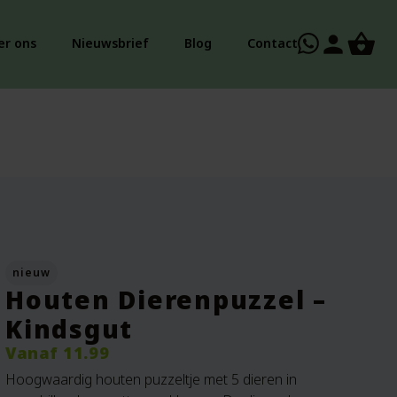
person
er ons
Nieuwsbrief
Blog
Contact
nieuw
Houten Dierenpuzzel –
Kindsgut
Vanaf
11.99
Hoogwaardig houten puzzeltje met 5 dieren in