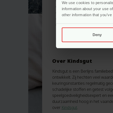
Bevordert ruimtelijk inzicht, f
We use cookies to personalis
Stijlvol ontwerp
information about your use of
Geschikt vanaf ongeveer 24
other information that you’ve
Duurzaam gemaakt
Keuze uit de varianten:
Schildpad
Deny
Walvis
Haas
Over Kindsgut
Kindsgut is een Berlijns familieb
ontwikkelt. Zij hechten veel waa
keuringsinstanties regelmatig gec
schadelijke stoffen en getest vol
speelgoedveiligheidsexpert en ee
duurzaamheid hoog in het vaande
over
Kindsgut
.