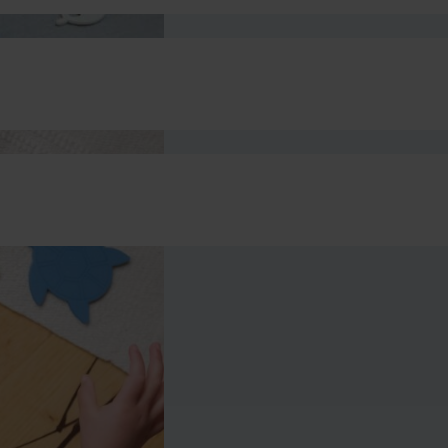
Walvis, Haas, Schildpad
hout
npuzzel – Kindsgut” te beoordelen
eerd.
Vereiste velden zijn gemarkeerd met
*