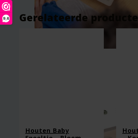
Je beoordeling
*
Gerelateerde product
9,6
Naam
*
E-mail
*
Houten Baby
Hout
Speeltje – Bloem –
– Ko