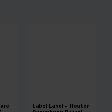
are
Label Label – Houten
&
Regenboog Puzzel